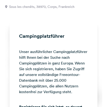
Feedback
Sous les chenêts, 38970, Corps, Frankreich
Sprache:
Deutsch
Folge
Campingplatzführer
uns
auf
Social
Unser ausführlicher Campingplatzführer
Media
hilft Ihnen bei der Suche nach
Facebook
Campingplätzen in ganz Europa. Wenn
Sie sich registrieren, haben Sie Zugriff
Instagram
auf unsere vollständige Freeontour-
Datenbank mit über 25.000
Campingplätzen, die allen Nutzern
kostenfrei zur Verfügung steht.
Registrieren Sie sich jetzt, es dauert