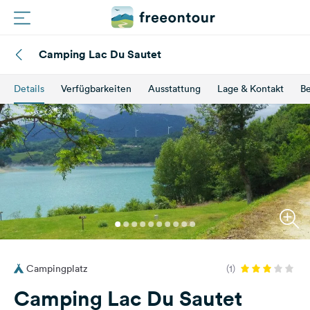
Camping Lac Du Sautet
Routen
Details
Verfügbarkeiten
Ausstattung
Lage & Kontakt
B
Plätze
Magazin
Partner
Registrieren
Einloggen
Campingplatz
(1)
Newsletter
Camping Lac Du Sautet
Fragen &