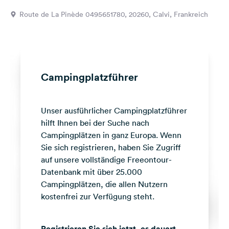
Feedback
Route de La Pinède 0495651780, 20260, Calvi, Frankreich
Sprache:
Deutsch
Folge
Campingplatzführer
uns
auf
Social
Unser ausführlicher Campingplatzführer
Media
hilft Ihnen bei der Suche nach
Facebook
Campingplätzen in ganz Europa. Wenn
Sie sich registrieren, haben Sie Zugriff
Instagram
auf unsere vollständige Freeontour-
Datenbank mit über 25.000
Campingplätzen, die allen Nutzern
kostenfrei zur Verfügung steht.
Registrieren Sie sich jetzt, es dauert