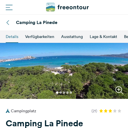
Camping La Pinede
Routen
Details
Verfügbarkeiten
Ausstattung
Lage & Kontakt
B
Plätze
Magazin
Partner
Registrieren
Einloggen
Campingplatz
(21)
Newsletter
Camping La Pinede
Fragen &