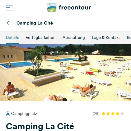
Camping La Cité
Routen
Details
Verfügbarkeiten
Ausstattung
Lage & Kontakt
B
Plätze
Magazin
Partner
Registrieren
Einloggen
Campingplatz
(25)
Newsletter
Camping La Cité
Fragen &