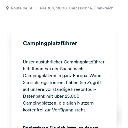
Feedback
Route de St. Hilaire 104, 11000, Carcassonne, Frankreich
Sprache:
Deutsch
Folge
Campingplatzführer
uns
auf
Social
Unser ausführlicher Campingplatzführer
Media
hilft Ihnen bei der Suche nach
Facebook
Campingplätzen in ganz Europa. Wenn
Sie sich registrieren, haben Sie Zugriff
Instagram
auf unsere vollständige Freeontour-
Datenbank mit über 25.000
Campingplätzen, die allen Nutzern
kostenfrei zur Verfügung steht.
Registrieren Sie sich jetzt, es dauert