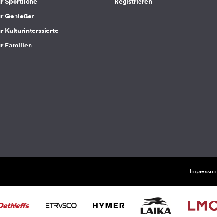
ür Sportliche
Registrieren
ür Genießer
r Kulturinterssierte
ür Familien
Impressu