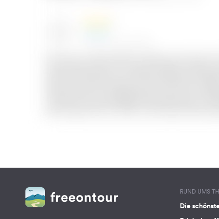
RUND UMS T
Die schönst