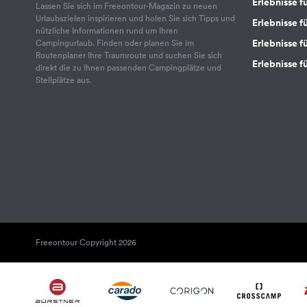
Erlebnisse f
Lassen Sie sich im Freeontour-Magazin zu neuen
Urlaubszielen inspirieren und holen Sie sich Tipps und
Erlebnisse f
nützliche Informationen rund um Ihren
Erlebnisse fü
Campingurlaub. Finden oder planen Sie im
Routenplaner Ihre Traumroute und suchen Sie sich
Erlebnisse f
direkt die zu Ihnen passenden Campingplätze und
Stellplätze aus.
Freeontour Copyright 2026