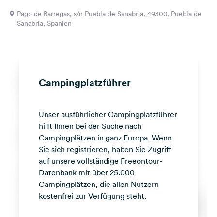
Feedback
Pago de Barregas, s/n Puebla de Sanabria, 49300, Puebla de
Sanabria, Spanien
Sprache:
Deutsch
Folge
uns
Campingplatzführer
auf
Social
Media
Unser ausführlicher Campingplatzführer
Facebook
hilft Ihnen bei der Suche nach
Campingplätzen in ganz Europa. Wenn
Instagram
Sie sich registrieren, haben Sie Zugriff
auf unsere vollständige Freeontour-
Datenbank mit über 25.000
Campingplätzen, die allen Nutzern
kostenfrei zur Verfügung steht.