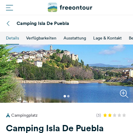
Camping Isla De Puebla
Routen
Details
Verfügbarkeiten
Ausstattung
Lage & Kontakt
B
Plätze
Magazin
Partner
Registrieren
Einloggen
Campingplatz
(3)
Newsletter
Camping Isla De Puebla
Fragen &