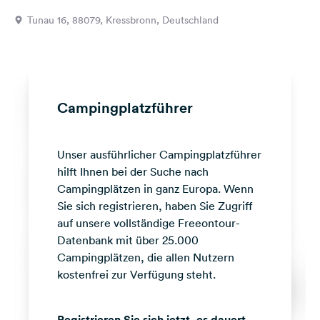
Feedback
Tunau 16, 88079, Kressbronn, Deutschland
Sprache:
Deutsch
Folge
Campingplatzführer
uns
auf
Social
Unser ausführlicher Campingplatzführer
Media
hilft Ihnen bei der Suche nach
Facebook
Campingplätzen in ganz Europa. Wenn
Sie sich registrieren, haben Sie Zugriff
Instagram
auf unsere vollständige Freeontour-
Datenbank mit über 25.000
Campingplätzen, die allen Nutzern
kostenfrei zur Verfügung steht.
Registrieren Sie sich jetzt, es dauert