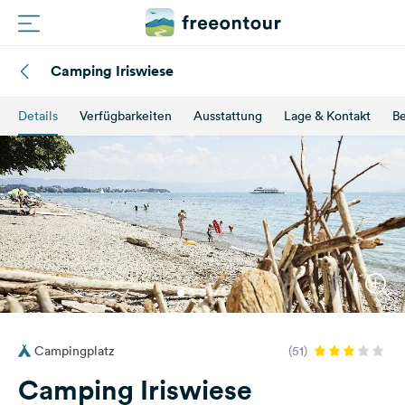
Camping Iriswiese
Routen
Details
Verfügbarkeiten
Ausstattung
Lage & Kontakt
B
Plätze
Magazin
Partner
Registrieren
Einloggen
Campingplatz
(51)
Newsletter
Camping Iriswiese
Fragen &