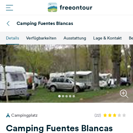
Camping Fuentes Blancas
Routen
Details
Verfügbarkeiten
Ausstattung
Lage & Kontakt
B
Plätze
Magazin
Partner
Registrieren
Einloggen
Campingplatz
(22)
Newsletter
Camping Fuentes Blancas
Fragen &