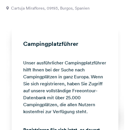
Feedback
Cartuja Miraflores, 09193, Burgos, Spanien
Sprache:
Deutsch
Folge
Campingplatzführer
uns
auf
Social
Unser ausführlicher Campingplatzführer
Media
hilft Ihnen bei der Suche nach
Facebook
Campingplätzen in ganz Europa. Wenn
Sie sich registrieren, haben Sie Zugriff
Instagram
auf unsere vollständige Freeontour-
Datenbank mit über 25.000
Campingplätzen, die allen Nutzern
kostenfrei zur Verfügung steht.
Registrieren Sie sich jetzt, es dauert