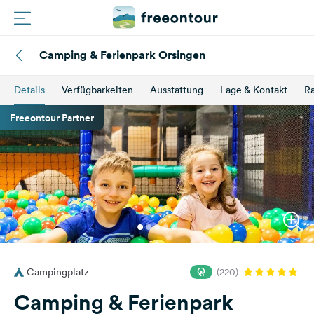
Camping & Ferienpark Orsingen
Routen
Details
Verfügbarkeiten
Ausstattung
Lage & Kontakt
Ra
Plätze
Freeontour Partner
Magazin
Partner
Registrieren
Einloggen
Campingplatz
(220)
Newsletter
Camping & Ferienpark
Fragen &