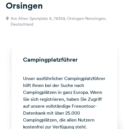
Orsingen
Feedback
Sprache:
Am Alten Sportplatz 8, 78359, Orsingen-Nenzingen,
Deutsch
Deutschland
Folge
uns
auf
Social
Campingplatzführer
Media
Facebook
Unser ausführlicher Campingplatzführer
hilft Ihnen bei der Suche nach
Instagram
Campingplätzen in ganz Europa. Wenn
Sie sich registrieren, haben Sie Zugriff
auf unsere vollständige Freeontour-
Datenbank mit über 25.000
Campingplätzen, die allen Nutzern
kostenfrei zur Verfügung steht.