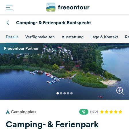
Camping- & Ferienpark Buntspecht
Routen
Details
Verfügbarkeiten
Ausstattung
Lage & Kontakt
Ra
Plätze
Freeontour Partner
Magazin
Partner
Registrieren
Einloggen
Campingplatz
(172)
Newsletter
Camping- & Ferienpark
Fragen &