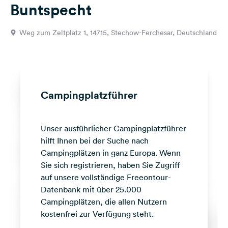
Buntspecht
Feedback
Sprache:
Weg zum Zeltplatz 1, 14715, Stechow-Ferchesar, Deutschland
Deutsch
Folge
uns
auf
Campingplatzführer
Social
Media
Unser ausführlicher Campingplatzführer
Facebook
hilft Ihnen bei der Suche nach
Instagram
Campingplätzen in ganz Europa. Wenn
Sie sich registrieren, haben Sie Zugriff
auf unsere vollständige Freeontour-
Datenbank mit über 25.000
Campingplätzen, die allen Nutzern
kostenfrei zur Verfügung steht.