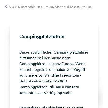
Feedback
Via F.T. Baracchini 119, 54100, Marina di Massa, Italien
Sprache:
Deutsch
Folge
Campingplatzführer
uns
auf
Social
Unser ausführlicher Campingplatzführer
Media
hilft Ihnen bei der Suche nach
Facebook
Campingplätzen in ganz Europa. Wenn
Sie sich registrieren, haben Sie Zugriff
Instagram
auf unsere vollständige Freeontour-
Datenbank mit über 25.000
Campingplätzen, die allen Nutzern
kostenfrei zur Verfügung steht.
Registrieren Sie sich jetzt, es dauert