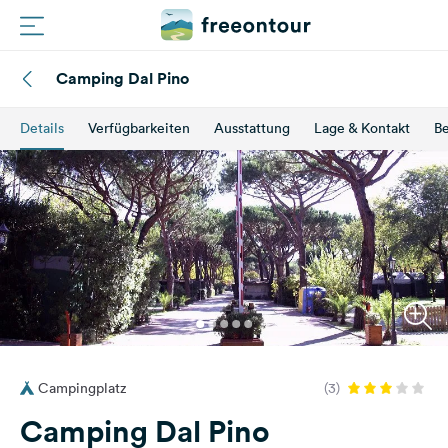
Camping Dal Pino
Routen
Details
Verfügbarkeiten
Ausstattung
Lage & Kontakt
B
Plätze
Magazin
Partner
Registrieren
Einloggen
Campingplatz
(3)
Newsletter
Camping Dal Pino
Fragen &