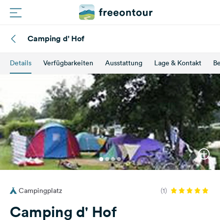
Camping d' Hof
Routen
Details
Verfügbarkeiten
Ausstattung
Lage & Kontakt
B
Plätze
Magazin
Partner
Registrieren
Einloggen
Campingplatz
(1)
Newsletter
Camping d' Hof
Fragen &