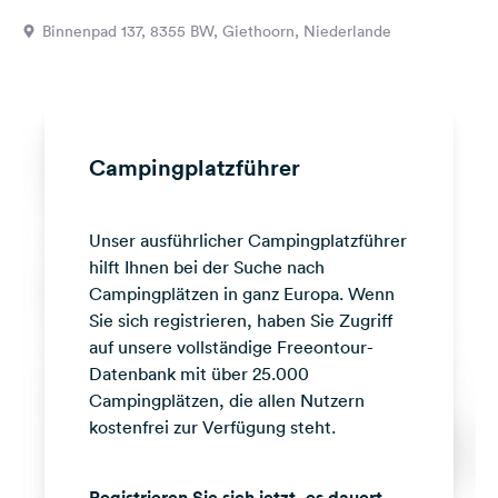
Feedback
Binnenpad 137, 8355 BW, Giethoorn, Niederlande
Sprache:
Deutsch
Folge
Campingplatzführer
uns
auf
Social
Unser ausführlicher Campingplatzführer
Media
hilft Ihnen bei der Suche nach
Facebook
Campingplätzen in ganz Europa. Wenn
Sie sich registrieren, haben Sie Zugriff
Instagram
auf unsere vollständige Freeontour-
Datenbank mit über 25.000
Campingplätzen, die allen Nutzern
kostenfrei zur Verfügung steht.
Registrieren Sie sich jetzt, es dauert