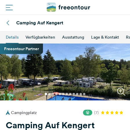
Camping Auf Kengert
Routen
Details
Verfügbarkeiten
Ausstattung
Lage & Kontakt
Ra
Plätze
Freeontour Partner
Magazin
Partner
Registrieren
Einloggen
Campingplatz
(7)
Newsletter
Camping Auf Kengert
Fragen &