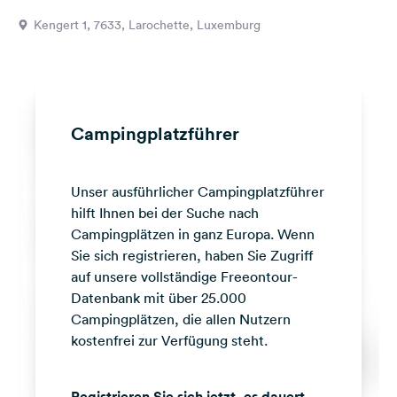
Feedback
Kengert 1, 7633, Larochette, Luxemburg
Sprache:
Deutsch
Folge
Campingplatzführer
uns
auf
Social
Unser ausführlicher Campingplatzführer
Media
hilft Ihnen bei der Suche nach
Facebook
Campingplätzen in ganz Europa. Wenn
Sie sich registrieren, haben Sie Zugriff
Instagram
auf unsere vollständige Freeontour-
Datenbank mit über 25.000
Campingplätzen, die allen Nutzern
kostenfrei zur Verfügung steht.
Registrieren Sie sich jetzt, es dauert