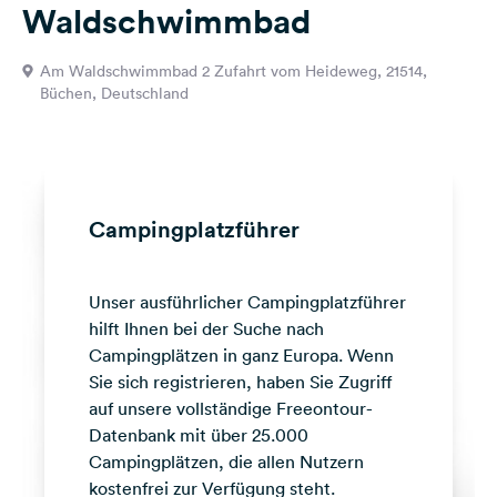
Waldschwimmbad
Feedback
Sprache:
Am Waldschwimmbad 2 Zufahrt vom Heideweg, 21514,
Deutsch
Büchen, Deutschland
Folge
uns
auf
Social
Campingplatzführer
Media
Facebook
Unser ausführlicher Campingplatzführer
hilft Ihnen bei der Suche nach
Instagram
Campingplätzen in ganz Europa. Wenn
Sie sich registrieren, haben Sie Zugriff
auf unsere vollständige Freeontour-
Datenbank mit über 25.000
Campingplätzen, die allen Nutzern
kostenfrei zur Verfügung steht.