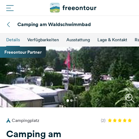
Camping am Waldschwimmbad
Routen
Details
Verfügbarkeiten
Ausstattung
Lage & Kontakt
Ra
Plätze
Freeontour Partner
Magazin
Partner
Registrieren
Einloggen
Campingplatz
(2)
Newsletter
Camping am
Fragen &