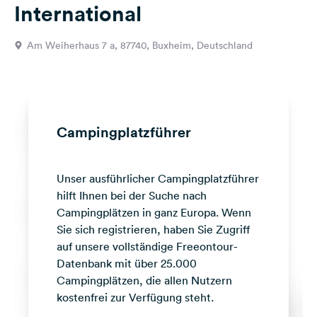
International
Feedback
Sprache:
Am Weiherhaus 7 a, 87740, Buxheim, Deutschland
Deutsch
Folge
uns
auf
Campingplatzführer
Social
Media
Unser ausführlicher Campingplatzführer
Facebook
hilft Ihnen bei der Suche nach
Instagram
Campingplätzen in ganz Europa. Wenn
Sie sich registrieren, haben Sie Zugriff
auf unsere vollständige Freeontour-
Datenbank mit über 25.000
Campingplätzen, die allen Nutzern
kostenfrei zur Verfügung steht.