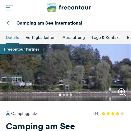
Camping am See International
Routen
Details
Verfügbarkeiten
Ausstattung
Lage & Kontakt
Ra
Plätze
Freeontour Partner
Magazin
Partner
Registrieren
Einloggen
Campingplatz
(14)
Newsletter
Camping am See
Fragen &