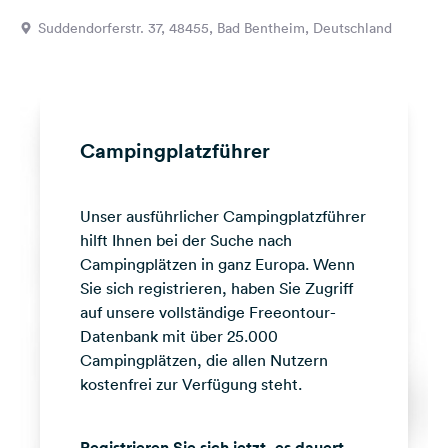
Feedback
Suddendorferstr. 37, 48455, Bad Bentheim, Deutschland
Sprache:
Deutsch
Folge
Campingplatzführer
uns
auf
Social
Unser ausführlicher Campingplatzführer
Media
hilft Ihnen bei der Suche nach
Facebook
Campingplätzen in ganz Europa. Wenn
Sie sich registrieren, haben Sie Zugriff
Instagram
auf unsere vollständige Freeontour-
Datenbank mit über 25.000
Campingplätzen, die allen Nutzern
kostenfrei zur Verfügung steht.
Registrieren Sie sich jetzt, es dauert