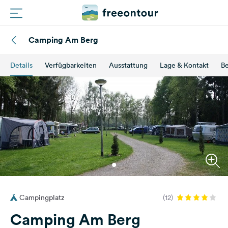
Camping Am Berg
Routen
Details
Verfügbarkeiten
Ausstattung
Lage & Kontakt
B
Plätze
Magazin
Partner
Registrieren
Einloggen
Campingplatz
(12)
Newsletter
Camping Am Berg
Fragen &