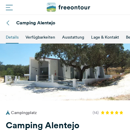
Camping Alentejo
Routen
Details
Verfügbarkeiten
Ausstattung
Lage & Kontakt
B
Plätze
Magazin
Partner
Registrieren
Einloggen
Campingplatz
(14)
Newsletter
Camping Alentejo
Fragen &