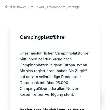
Feedback
N 18 km 236, 7100-300, Evoramonte, Portugal
Sprache:
Deutsch
Folge
Campingplatzführer
uns
auf
Social
Unser ausführlicher Campingplatzführer
Media
hilft Ihnen bei der Suche nach
Facebook
Campingplätzen in ganz Europa. Wenn
Sie sich registrieren, haben Sie Zugriff
Instagram
auf unsere vollständige Freeontour-
Datenbank mit über 25.000
Campingplätzen, die allen Nutzern
kostenfrei zur Verfügung steht.
Registrieren Sie sich jetzt, es dauert