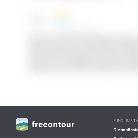
RUND UMS T
Die schönst