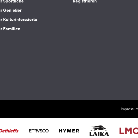
ür Sportliche
Registrieren
ür Genießer
r Kulturinterssierte
ür Familien
Impressu