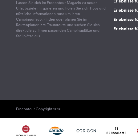
Erlebnisse f
Lassen Sie sich im Freeontour-Magazin zu neuen
Urlaubszielen inspirieren und holen Sie sich Tipps und
Erlebnisse f
nützliche Informationen rund um Ihren
Erlebnisse fü
Campingurlaub. Finden oder planen Sie im
Routenplaner Ihre Traumroute und suchen Sie sich
Erlebnisse f
direkt die zu Ihnen passenden Campingplätze und
Stellplätze aus.
Freeontour Copyright 2026