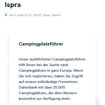
Ispra
Feedback
Sprache:
Via Carducci 11, 21027, Ispra, Italien
Deutsch
Folge
uns
auf
Campingplatzführer
Social
Media
Unser ausführlicher Campingplatzführer
Facebook
hilft Ihnen bei der Suche nach
Instagram
Campingplätzen in ganz Europa. Wenn
Sie sich registrieren, haben Sie Zugriff
auf unsere vollständige Freeontour-
Datenbank mit über 25.000
Campingplätzen, die allen Nutzern
kostenfrei zur Verfügung steht.