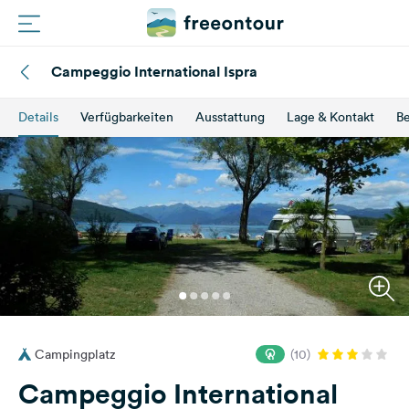
Campeggio International Ispra
Routen
Details
Verfügbarkeiten
Ausstattung
Lage & Kontakt
B
Plätze
Magazin
Partner
Registrieren
Einloggen
Campingplatz
(10)
Newsletter
Campeggio International
Fragen &