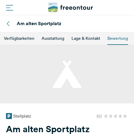
Am alten Sportplatz
Routen
Verfügbarkeiten
Ausstattung
Lage & Kontakt
Bewertung
Plätze
Magazin
Partner
Registrieren
Einloggen
Stellplatz
(0)
Newsletter
Am alten Sportplatz
Fragen &