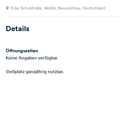
Feedback
Ecke Schulstraße, 94556, Neuschönau, Deutschland
Sprache:
Deutsch
Details
Folge
uns
Öffnungszeiten
auf
Social
Keine Angaben verfügbar
Media
Stellplatz ganzjährig nutzbar.
Facebook
Instagram