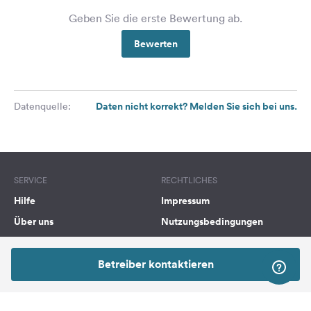
Geben Sie die erste Bewertung ab.
Bewerten
Daten nicht korrekt? Melden Sie sich bei uns.
Datenquelle:
SERVICE
RECHTLICHES
Hilfe
Impressum
Über uns
Nutzungsbedingungen
Presse
Datenschutzerklärung
Kooperationspartner werden
Rechtliche Hinweise
Betreiber kontaktieren
Was ist Freeontour