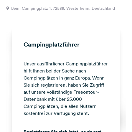
Feedback
Beim Campingplatz 1, 72589, Westerheim, Deutschland
Sprache:
Deutsch
Folge
Campingplatzführer
uns
auf
Social
Unser ausführlicher Campingplatzführer
Media
hilft Ihnen bei der Suche nach
Facebook
Campingplätzen in ganz Europa. Wenn
Sie sich registrieren, haben Sie Zugriff
Instagram
auf unsere vollständige Freeontour-
Datenbank mit über 25.000
Campingplätzen, die allen Nutzern
kostenfrei zur Verfügung steht.
Registrieren Sie sich jetzt, es dauert