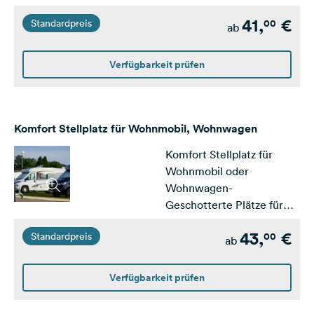
Wohnwagen mit
41,
€
00
Standardpreis
befestigten Fahrspuren
ab
und Wiese- ca. 100m²-
Strom am Platz
Verfügbarkeit prüfen
Komfort Stellplatz für Wohnmobil, Wohnwagen
Komfort Stellplatz für
Wohnmobil oder
Wohnwagen-
Geschotterte Plätze für
Wohnmobil/Wohnwagen-
43,
€
00
Standardpreis
ca. 100m²- Strom, Wasser-
ab
und Abwasseranschluss
direkt am Platz
Verfügbarkeit prüfen