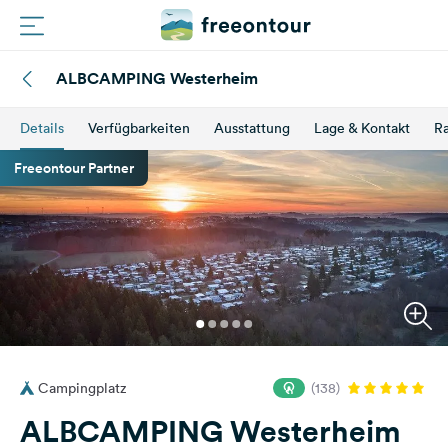
ALBCAMPING Westerheim
Routen
Details
Verfügbarkeiten
Ausstattung
Lage & Kontakt
Ra
Plätze
Freeontour Partner
Magazin
Partner
Registrieren
Einloggen
Campingplatz
(138)
Newsletter
ALBCAMPING Westerheim
Fragen &