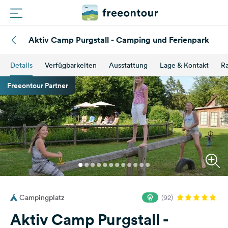
Aktiv Camp Purgstall - Camping und Ferienpark
Routen
Details
Verfügbarkeiten
Ausstattung
Lage & Kontakt
Ra
Plätze
Freeontour Partner
Magazin
Partner
Registrieren
Einloggen
Campingplatz
(92)
Newsletter
Aktiv Camp Purgstall -
Fragen &