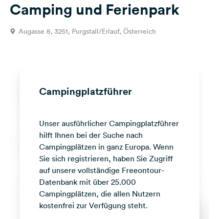
Camping und Ferienpark
Feedback
Sprache:
Augasse 8, 3251, Purgstall/Erlauf, Österreich
Deutsch
Folge
uns
auf
Campingplatzführer
Social
Media
Unser ausführlicher Campingplatzführer
Facebook
hilft Ihnen bei der Suche nach
Instagram
Campingplätzen in ganz Europa. Wenn
Sie sich registrieren, haben Sie Zugriff
auf unsere vollständige Freeontour-
Datenbank mit über 25.000
Campingplätzen, die allen Nutzern
kostenfrei zur Verfügung steht.