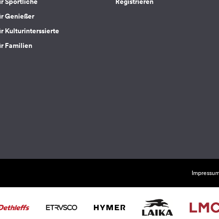
ür Sportliche
Registrieren
ür Genießer
r Kulturinterssierte
ür Familien
Impressu