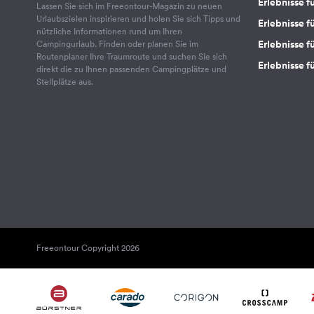
Erlebnisse f
Lassen Sie sich im Freeontour-Magazin zu neuen
Urlaubszielen inspirieren und holen Sie sich Tipps und
Erlebnisse f
nützliche Informationen rund um Ihren
Erlebnisse fü
Campingurlaub. Finden oder planen Sie im
Routenplaner Ihre Traumroute und suchen Sie sich
Erlebnisse f
direkt die zu Ihnen passenden Campingplätze und
Stellplätze aus.
Freeontour Copyright 2026