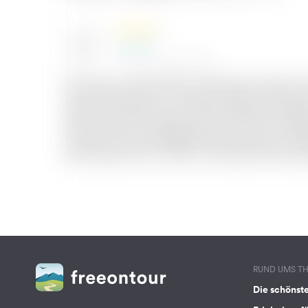
RUND UMS T
Die schönst