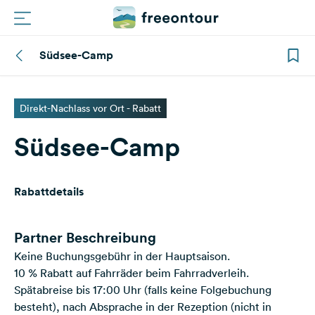
Südsee-Camp
Routen
Plätze
Direkt-Nachlass vor Ort - Rabatt
Südsee-Camp
Magazin
Partner
Rabattdetails
Registrieren
Einloggen
Partner Beschreibung
Keine Buchungsgebühr in der Hauptsaison.
10 % Rabatt auf Fahrräder beim Fahrradverleih.
Newsletter
Spätabreise bis 17:00 Uhr (falls keine Folgebuchung
besteht), nach Absprache in der Rezeption (nicht in
Fragen &