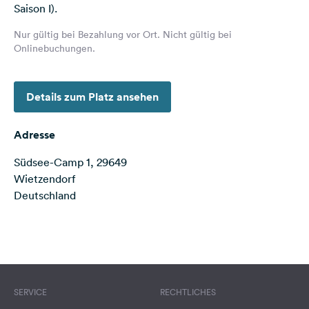
Saison I).
Feedback
Nur gültig bei Bezahlung vor Ort. Nicht gültig bei
Sprache:
Onlinebuchungen.
Deutsch
Folge
Details zum Platz ansehen
uns
auf
Adresse
Social
Media
Südsee-Camp 1, 29649
Wietzendorf
Facebook
Deutschland
Instagram
Terms of use
© 1987–2026 HERE
SERVICE
RECHTLICHES