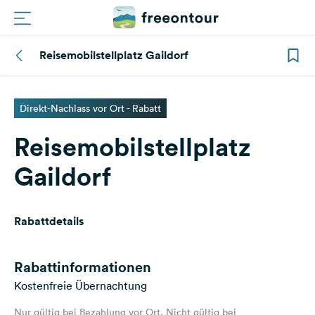
Reisemobilstellplatz Gaildorf
Routen
Plätze
Direkt-Nachlass vor Ort - Rabatt
Reisemobilstellplatz
Magazin
Gaildorf
Partner
Rabattdetails
Registrieren
Einloggen
Rabattinformationen
Kostenfreie Übernachtung
Newsletter
Nur gültig bei Bezahlung vor Ort. Nicht gültig bei
Fragen &