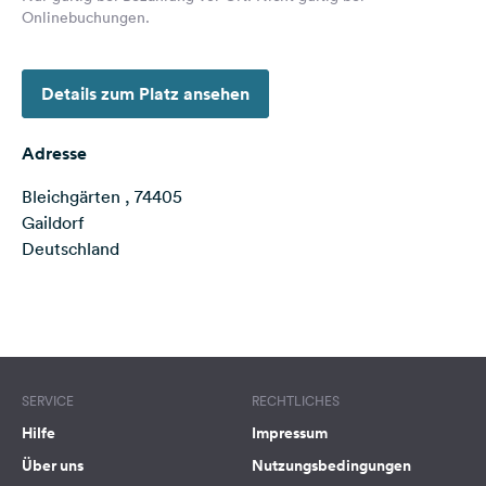
Onlinebuchungen.
Feedback
Sprache:
Deutsch
Details zum Platz ansehen
Folge
Adresse
uns
auf
Bleichgärten , 74405
Social
Gaildorf
Media
Deutschland
Facebook
Terms of use
© 1987–2026 HERE
Instagram
SERVICE
RECHTLICHES
Hilfe
Impressum
Über uns
Nutzungsbedingungen