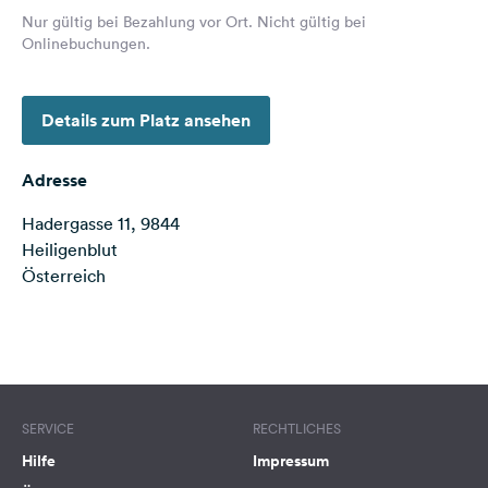
Feedback
Nur gültig bei Bezahlung vor Ort. Nicht gültig bei
Onlinebuchungen.
Sprache:
Deutsch
Details zum Platz ansehen
Folge
uns
Adresse
auf
Social
Hadergasse 11, 9844
Media
Heiligenblut
Österreich
Facebook
Instagram
Terms of use
© 1987–2026 HERE
SERVICE
RECHTLICHES
Hilfe
Impressum