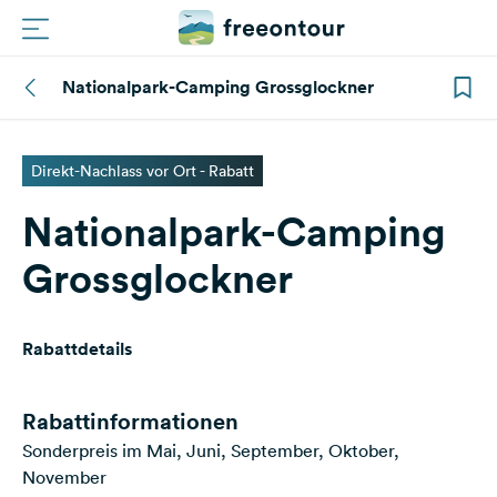
Nationalpark-Camping Grossglockner
Routen
Plätze
Direkt-Nachlass vor Ort - Rabatt
Nationalpark-Camping
Magazin
Grossglockner
Partner
Rabattdetails
Registrieren
Einloggen
Rabattinformationen
Sonderpreis im Mai, Juni, September, Oktober,
Newsletter
November
Fragen &