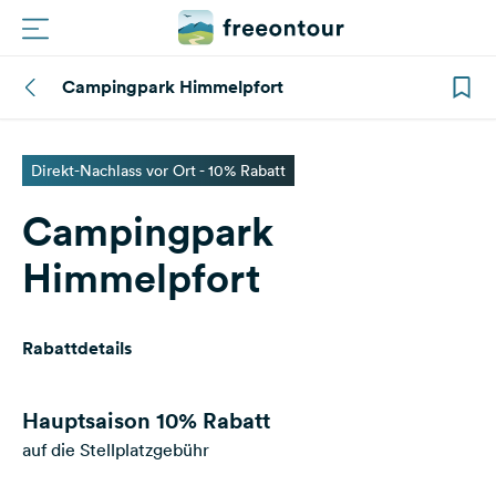
Campingpark Himmelpfort
Routen
Plätze
Direkt-Nachlass vor Ort - 10% Rabatt
Campingpark
Magazin
Himmelpfort
Partner
Rabattdetails
Registrieren
Einloggen
Hauptsaison
10% Rabatt
auf die Stellplatzgebühr
Newsletter
Fragen &