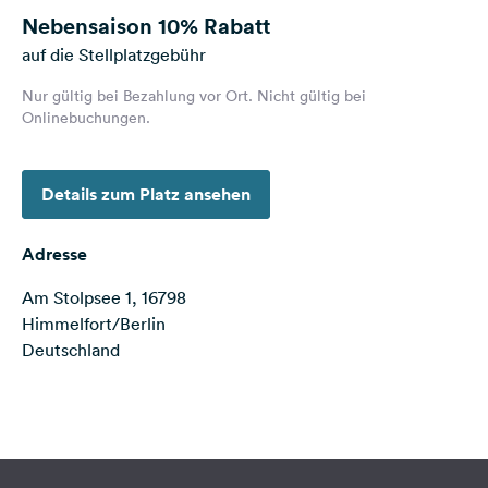
Feedback
Nebensaison
10% Rabatt
auf die Stellplatzgebühr
Sprache:
Deutsch
Nur gültig bei Bezahlung vor Ort. Nicht gültig bei
Onlinebuchungen.
Folge
uns
Details zum Platz ansehen
auf
Social
Media
Adresse
Facebook
Am Stolpsee 1, 16798
Himmelfort/Berlin
Instagram
Deutschland
Terms of use
© 1987–2026 HERE