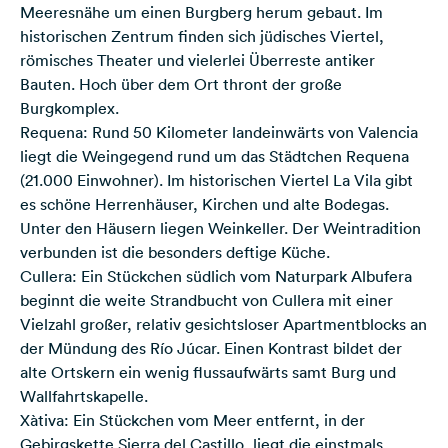
Meeresnähe um einen Burgberg herum gebaut. Im
historischen Zentrum finden sich jüdisches Viertel,
römisches Theater und vielerlei Überreste antiker
Bauten. Hoch über dem Ort thront der große
Burgkomplex.
Requena
: Rund 50 Kilometer landeinwärts von Valencia
liegt die Weingegend rund um das Städtchen Requena
(21.000 Einwohner). Im historischen Viertel La Vila gibt
es schöne Herrenhäuser, Kirchen und alte Bodegas.
Unter den Häusern liegen Weinkeller. Der Weintradition
verbunden ist die besonders deftige Küche.
Cullera
: Ein Stückchen südlich vom Naturpark Albufera
beginnt die weite Strandbucht von Cullera mit einer
Vielzahl großer, relativ gesichtsloser Apartmentblocks an
der Mündung des Río Júcar. Einen Kontrast bildet der
alte Ortskern ein wenig flussaufwärts samt Burg und
Wallfahrts­kapelle.
Xàtiva
: Ein Stückchen vom Meer entfernt, in der
Gebirgskette Sierra del Castillo, liegt die einstmals