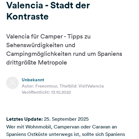
Valencia - Stadt der
Feedback
Kontraste
Sprache:
Deutsch
Valencia für Camper - Tipps zu
Folge
Sehenswürdigkeiten und
uns
Campingmöglichkeiten rund um Spaniens
auf
drittgrößte Metropole
Social
Media
Unbekannt
Facebook
Autor: Freeontour, Titelbild: VisitValencia
Veröffentlicht: 13.10.2022
Instagram
Letztes Update:
25. September 2025
Wer mit Wohnmobil, Campervan oder Caravan an
Spaniens Ostküste
unterwegs ist, sollte sich Spaniens