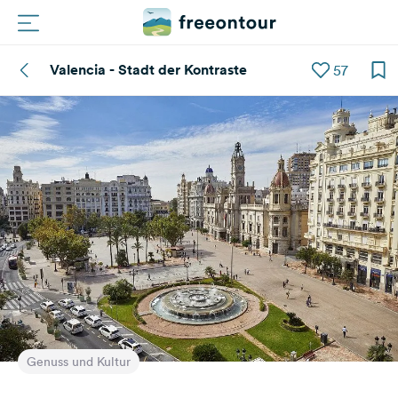
Valencia - Stadt der Kontraste
57
Routen
Plätze
Magazin
Partner
Registrieren
Einloggen
Newsletter
Genuss und Kultur
Fragen &