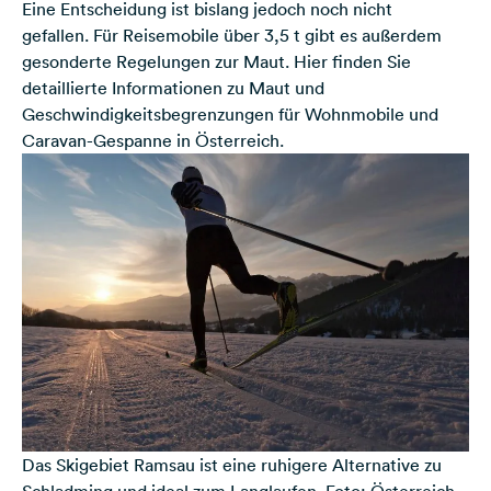
Eine Entscheidung ist bislang jedoch noch nicht
gefallen. Für Reisemobile über 3,5 t gibt es außerdem
gesonderte Regelungen zur Maut. Hier finden Sie
detaillierte Informationen zu Maut und
Geschwindigkeitsbegrenzungen für Wohnmobile und
Caravan-Gespanne in Österreich
.
Das Skigebiet Ramsau ist eine ruhigere Alternative zu
Schladming und ideal zum Langlaufen. Foto: Österreich