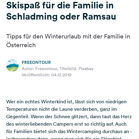
Skispaß für die Familie in
Feedback
Schladming oder Ramsau
Sprache:
Deutsch
Tipps für den Winterurlaub mit der Familie in
Folge
Österreich
uns
auf
Social
FREEONTOUR
Media
Autor: Freeontour, Titelbild: Pixabay
Veröffentlicht: 04.12.2019
Facebook
Instagram
Wer ein echtes Winterkind ist, lässt sich von niedrigen
Temperaturen nicht die Laune verderben, ganz im
Gegenteil. Wenn der Schnee glitzert, dann taut das Herz
des winterliebenden Campers erst so richtig auf. Auch
für Familien bietet sich das
Wintercamping
durchaus an -
insbesondere dann, wenn man sich für ein Skigebiet