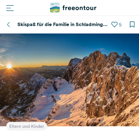
Skispaß für die Familie in Schladming
5
Routen
oder Ramsau
Plätze
Magazin
Partner
Registrieren
Einloggen
Newsletter
Eltern und Kinder
Fragen &