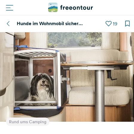
Hunde im Wohnmobil sicher
19
Routen
transportieren
Plätze
Magazin
Partner
Registrieren
Einloggen
Newsletter
Rund ums Camping
Fragen &