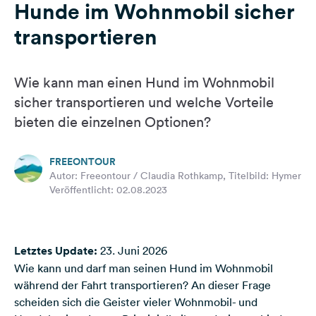
Hunde im Wohnmobil sicher
Feedback
transportieren
Sprache:
Deutsch
Wie kann man einen Hund im Wohnmobil
Folge
sicher transportieren und welche Vorteile
uns
bieten die einzelnen Optionen?
auf
Social
Media
FREEONTOUR
Autor: Freeontour / Claudia Rothkamp, Titelbild: Hymer
Facebook
Veröffentlicht: 02.08.2023
Instagram
Letztes Update:
23. Juni 2026
Wie kann und darf man seinen Hund im Wohnmobil
während der Fahrt transportieren? An dieser Frage
scheiden sich die Geister vieler Wohnmobil- und