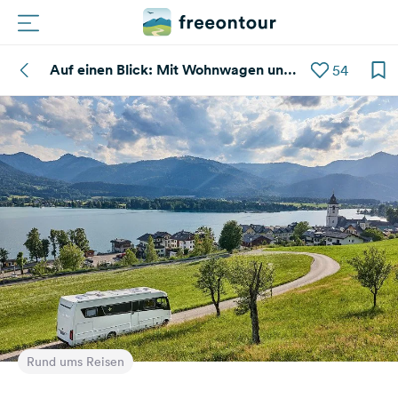
Auf einen Blick: Mit Wohnwagen und
54
Routen
Wohnmobil in Österreich
Plätze
Magazin
Partner
Registrieren
Einloggen
Newsletter
Rund ums Reisen
Fragen &