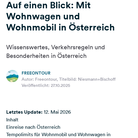
Auf einen Blick: Mit
Feedback
Wohnwagen und
Sprache:
Deutsch
Wohnmobil in Österreich
Folge
Wissenswertes, Verkehrsregeln und
uns
Besonderheiten in Österreich
auf
Social
Media
FREEONTOUR
Autor: Freeontour, Titelbild: Niesmann+Bischoff
Facebook
Veröffentlicht: 27.10.2025
Instagram
Letztes Update:
12. Mai 2026
Inhalt
Einreise nach Österreich
Tempolimits für Wohnmobil und Wohnwagen in