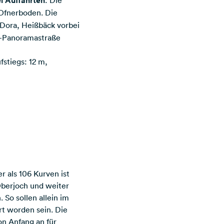
i Auffahrten
: Die
 Ofnerboden. Die
 Dora, Heißbäck vorbei
d-Panoramastraße
stiegs: 12 m,
 als 106 Kurven ist
Oberjoch und weiter
So sollen allein im
rt worden sein. Die
on Anfang an für