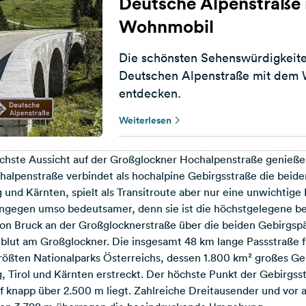
Deutsche Alpenstraße
Wohnmobil
Die schönsten Sehenswürdigkeite
Deutschen Alpenstraße mit dem
entdecken.
Weiterlesen
öchste Aussicht auf der Großglockner Hochalpenstraße genieß
alpenstraße verbindet als hochalpine Gebirgsstraße die beide
und Kärnten, spielt als Transitroute aber nur eine unwichtige R
hingegen umso bedeutsamer, denn sie ist die höchstgelegene be
von Bruck an der Großglocknerstraße über die beiden Gebirgspä
blut am Großglockner. Die insgesamt 48 km lange Passstraße f
rößten Nationalparks Österreichs, dessen 1.800 km² großes Geb
 Tirol und Kärnten erstreckt. Der höchste Punkt der Gebirgsst
f knapp über 2.500 m liegt. Zahlreiche Dreitausender und vor 