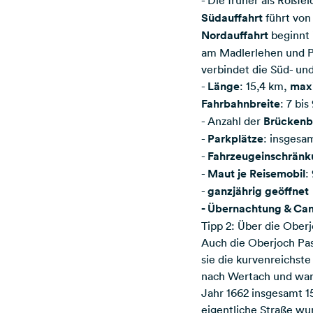
- Die früher als Roßf
Südauffahrt
führt von
Nordauffahrt
beginnt 
am Madlerlehen und Pe
verbindet die Süd- un
-
Länge
: 15,4 km,
max
Fahrbahnbreite
: 7 bi
- Anzahl der
Brücken
-
Parkplätze
: insgesa
-
Fahrzeugeinschränk
-
Maut je Reisemobil
:
-
ganzjährig geöffnet
- Übernachtung & Ca
Tipp 2: Über die Ober
Auch die Oberjoch Pas
sie die kurvenreichst
nach Wertach und war 
Jahr 1662 insgesamt 15
eigentliche Straße wur