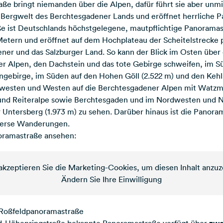
ße bringt niemanden über die Alpen, dafür führt sie aber unmit
 Bergwelt des Berchtesgadener Lands und eröffnet herrliche P
 ist Deutschlands höchstgelegene, mautpflichtige Panoramastr
etern und eröffnet auf dem Hochplateau der Scheitelstrecke p
ner und das Salzburger Land. So kann der Blick im Osten über 
ger Alpen, den Dachstein und das tote Gebirge schweifen, im S
gebirge, im Süden auf den Hohen Göll (2.522 m) und den Kehls
dwesten und Westen auf die Berchtesgadener Alpen mit Watzma
 und Reiteralpe sowie Berchtesgaden und im Nordwesten und N
 Untersberg (1.973 m) zu sehen. Darüber hinaus ist die Panora
verse Wanderungen.
oramastraße ansehen:
 akzeptieren Sie die Marketing-Cookies, um diesen Inhalt anzuz
Ändern Sie Ihre Einwilligung
 Roßfeldpanoramastraße