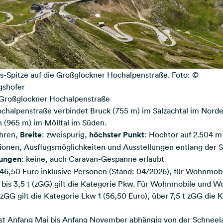
ss-Spitze auf die Großglockner Hochalpenstraße. Foto: ©
igshofer
 Großglockner Hochalpenstraße
chalpenstraße verbindet Bruck (755 m) im Salzachtal im Norde
n (965 m) im Mölltal im Süden.
ehren,
Breite
: zweispurig,
höchster Punkt
: Hochtor auf 2.504 
tionen, Ausflugsmöglichkeiten und Ausstellungen entlang der 
kungen
: keine, auch Caravan-Gespanne erlaubt
 46,50 Euro inklusive Personen (Stand: 04/2026), für Wohnmob
s 3,5 t (zGG) gilt die Kategorie Pkw. Für Wohnmobile und
t zGG gilt die Kategorie Lkw 1 (56,50 Euro), über 7,5 t zGG die 
st Anfang Mai bis Anfang November abhängig von der Schneel