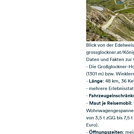
Blick von der Edelwei
grossglockner.at/Kön
Daten und Fakten zur
- Die Großglockner-Ho
(1301 m) bzw. Winkler
-
Länge
: 48 km, 36 K
- mehrere Erlebnissta
-
Fahrzeugeinschrän
-
Maut je Reisemobil
:
Wohnwagengespanne bi
von 3,5 t zGG bis 7,5 
Euro).
-
Öffnungszeiten
: mei