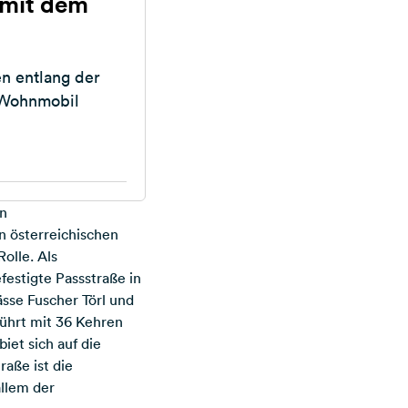
 mit dem
n entlang der
 Wohnmobil
en
n österreichischen
olle. Als
festigte Passstraße in
sse Fuscher Törl und
ührt mit 36 Kehren
iet sich auf die
raße ist die
allem der