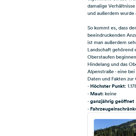
damalige Verhältnisse
und außerdem wurde au
So kommt es, dass de
beeindruckenden Anzah
ist man außerdem sehr
Landschaft gehörend 
Oberstaufen beginnen
Hindelang und das Obe
Alpenstraße
- eine be
Daten und Fakten zur
-
Höchster Punkt
: 1.1
-
Maut:
keine
-
ganzjährig geöffnet
-
Fahrzeugeinschrän