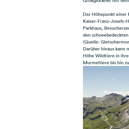
Großglockner mit sei
Der Höhepunkt einer F
Kaiser-Franz-Josefs-H
Parkhaus, Besucherze
den schneebedeckten G
(Quelle: Gletschermon
Darüber hinaus kann m
Höhe Wildtiere in ih
Murmeltiere bis hin z