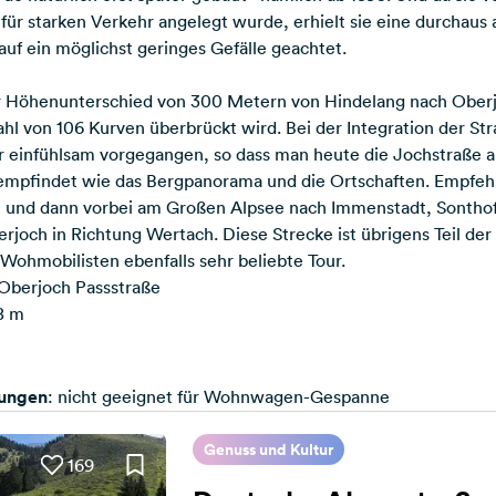
 für starken Verkehr angelegt wurde, erhielt sie eine durchau
f ein möglichst geringes Gefälle geachtet.
r Höhenunterschied von 300 Metern von Hindelang nach Oberj
l von 106 Kurven überbrückt wird. Bei der Integration der Str
 einfühlsam vorgegangen, so dass man heute die Jochstraße a
empfindet wie das Bergpanorama und die Ortschaften. Empfehl
 und dann vorbei am Großen Alpsee nach Immenstadt, Sontho
rjoch in Richtung Wertach. Diese Strecke ist übrigens
Teil de
i Wohmobilisten ebenfalls sehr beliebte Tour.
 Oberjoch Passstraße
78 m
kungen
: nicht geeignet für Wohnwagen-Gespanne
Genuss und Kultur
169