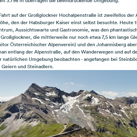
nen 3.798 m überragen die beeindruckende Umgebung.
ahrt auf der Großglockner Hochalpenstraße ist zweifellos der 
öhe, den der Habsburger Kaiser einst selbst besuchte. Heute 
ntrum, Aussichtswarte und Gastronomie, was den phantastisc
roßglockner, die mittlerweile nur noch etwa 7,5 km lange Gl
itor Österreichischer Alpenverein) und den Johannisberg aber
an entlang der Alpenstraße, auf den Wanderwegen und auf de
rer natürlichen Umgebung beobachten - angefangen bei Steinb
u Geiern und Steinadlern.