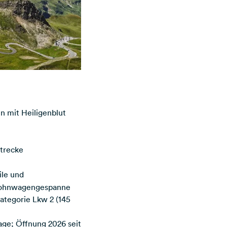
n mit Heiligenblut
m
Strecke
ile und
 Wohnwagengespanne
Kategorie Lkw 2 (145
age; Öffnung 2026 seit