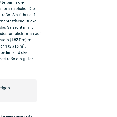
telbar in die
anoramablicke. Die
aße. Sie führt auf
hantastische Blicke
das Salzachtal mit
üdosten blickt man auf
tein (1.837 m) mit
nn (2.713 m),
orden sind das
mastraße ein guter
eigen.