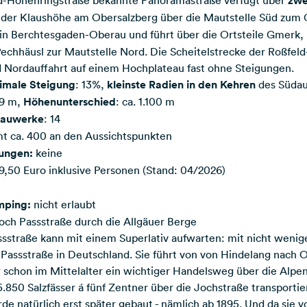
eld-Höhenringstraße bekannte Panoramastraße verfügt über
zwe
 der Klaushöhe am Obersalzberg über die Mautstelle Süd zum
in Berchtesgaden-Oberau und führt über die Ortsteile Gmerk,
chhäusl zur Mautstelle Nord. Die Scheitelstrecke der Roßfel
d Nordauffahrt auf einem Hochplateau fast ohne Steigungen.
imale Steigung
: 13%,
kleinste Radien in den Kehren
des Südauf
s 9 m,
Höhenunterschied
: ca. 1.100 m
bauwerke
: 14
mt ca. 400 an den Aussichtspunkten
ungen:
keine
 9,50 Euro inklusive Personen (Stand: 04/2026)
mping:
nicht erlaubt
joch Passstraße durch die Allgäuer Berge
sstraße kann mit einem Superlativ aufwarten: mit nicht weniger
e Passstraße in Deutschland. Sie führt von von Hindelang nach 
schon im Mittelalter ein wichtiger Handelsweg über die Alpen. 
.850 Salzfässer á fünf Zentner über die Jochstraße transportie
de natürlich erst später gebaut - nämlich ab 1895. Und da sie v