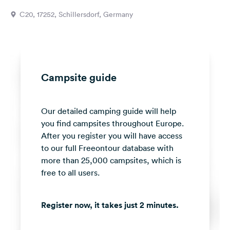
&
C20, 17252, Schillersdorf, Germany
Feedback
Language:
English
Campsite guide
Follow
us
on
Our detailed camping guide will help
social
media
you find campsites throughout Europe.
After you register you will have access
Facebook
to our full Freeontour database with
more than 25,000 campsites, which is
Instagram
free to all users.
Register now, it takes just 2 minutes.