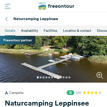
Naturcamping Leppinsee
Routes
Details
Availability
Facilities
Location & contact
Discou
Campings
Freeontour partner
Magazine
Partners
Register
Login
Campsite
(23)
Newsletter
Naturcamping Leppinsee
Questions