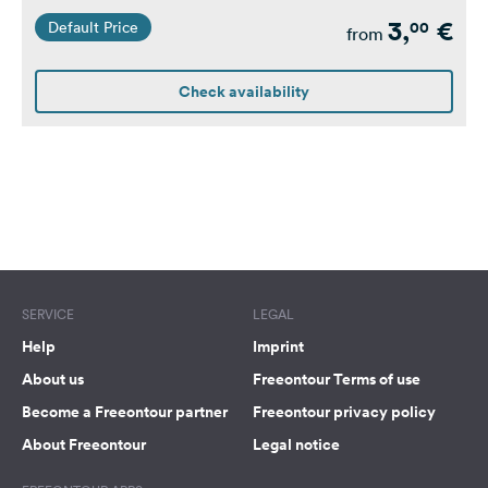
Ausgelegt für Wohnwagen
3,
€
00
Default Price
/ Wohnmobile
from
Check availability
SERVICE
LEGAL
Help
Imprint
About us
Freeontour Terms of use
Become a Freeontour partner
Freeontour privacy policy
About Freeontour
Legal notice