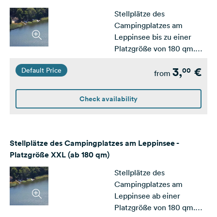
Stellplätze des
Campingplatzes am
Leppinsee bis zu einer
Platzgröße von 180 qm.
Ausgelegt für mittlere und
3,
€
00
Default Price
große Wohnwagen /
from
Wohnmobile
Check availability
Stellplätze des Campingplatzes am Leppinsee -
Platzgröße XXL (ab 180 qm)
Stellplätze des
Campingplatzes am
Leppinsee ab einer
Platzgröße von 180 qm.