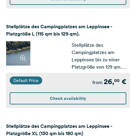
Stellplätze des Campingplatzes am Leppinsee -
Platzgröße L (115 qm bis 129 qm).
Stellplätze des
Campingplatzes am
Leppinsee bis zu einer
Platzgröße von 129 qm.
Ausgelegt für kleine und
26,
€
00
Default Price
mittlere Wohnwagen /
from
Wohnmobile
Check availability
Stellplätze des Campingplatzes am Leppinsee -
Platzgröße XL (130 qm bis 180 qm)