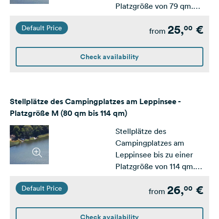
Platzgröße von 79 qm.
Ausgelegt für Zelt und
25,
€
00
Default Price
PKW.
from
Check availability
Stellplätze des Campingplatzes am Leppinsee -
Platzgröße M (80 qm bis 114 qm)
Stellplätze des
Campingplatzes am
Leppinsee bis zu einer
Platzgröße von 114 qm.
Ausgelegt für kleine und
26,
€
00
Default Price
mittlere Wohnwagen /
from
Wohnmobile.
Check availability