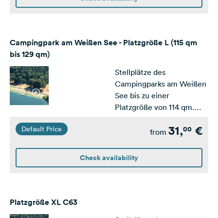
Campingpark am Weißen See - Platzgröße L (115 qm
bis 129 qm)
Stellplätze des
Campingparks am Weißen
See bis zu einer
Platzgröße von 114 qm.
Ausgelegt für kleine und
31,
€
00
Default Price
mittlere Wohnwagen /
from
Wohnmobile
Check availability
Platzgröße XL C63