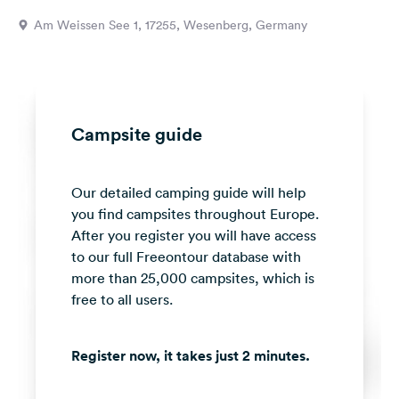
&
Am Weissen See 1, 17255, Wesenberg, Germany
Feedback
Language:
English
Campsite guide
Follow
us
on
Our detailed camping guide will help
social
media
you find campsites throughout Europe.
After you register you will have access
Facebook
to our full Freeontour database with
more than 25,000 campsites, which is
Instagram
free to all users.
Register now, it takes just 2 minutes.