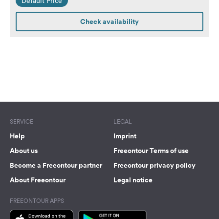
Default Price
Wohnmobile
Check availability
SERVICE
LEGAL
Help
Imprint
About us
Freeontour Terms of use
Become a Freeontour partner
Freeontour privacy policy
About Freeontour
Legal notice
FREEONTOUR APPS