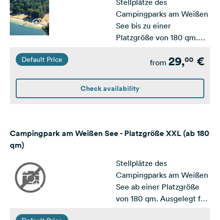
Stellplätze des
Campingparks am Weißen
See bis zu einer
Platzgröße von 180 qm.
Ausgelegt für mittlere und
29,
€
00
Default Price
große Wohnwagen /
from
Wohnmobile
Check availability
Campingpark am Weißen See - Platzgröße XXL (ab 180
qm)
Stellplätze des
Campingparks am Weißen
See ab einer Platzgröße
von 180 qm. Ausgelegt für
Wohnwagen /