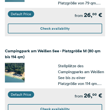
Platzgröße von 79 qm.
Ausgelegt für Zelt und
26,
€
00
Default Price
PKW.
from
Check availability
Campingpark am Weißen See - Platzgröße M (80 qm
bis 114 qm)
Stellplätze des
Campingparks am Weißen
See bis zu einer
Platzgröße von 114 qm.
Ausgelegt für kleine und
26,
€
00
Default Price
mittlere Wohnwagen /
from
Wohnmobile
Check availability