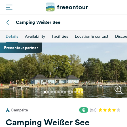
Camping Weißer See
Routes
Details
Availability
Facilities
Location & contact
Discou
Campings
Freeontour partner
Magazine
Partners
Register
Login
Campsite
(23)
Newsletter
Camping Weißer See
Questions