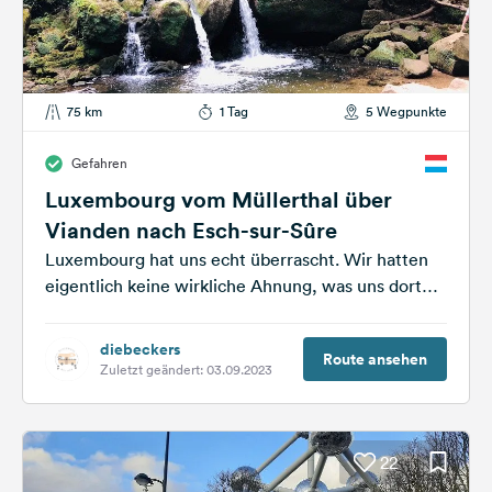
75 km
1 Tag
5 Wegpunkte
Gefahren
Luxembourg vom Müllerthal über
Vianden nach Esch-sur-Sûre
Luxembourg hat uns echt überrascht. Wir hatten
eigentlich keine wirkliche Ahnung, was uns dort
erwartet und wie es aussieht. Die...
diebeckers
Route ansehen
Zuletzt geändert: 03.09.2023
22