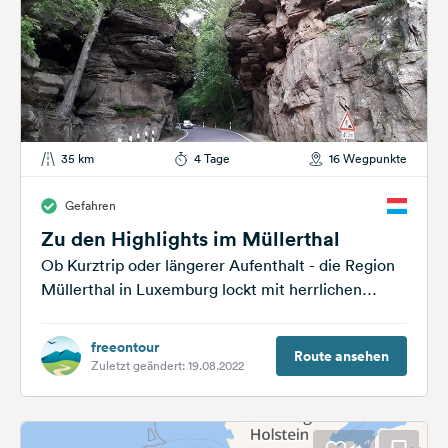
35 km
4 Tage
16 Wegpunkte
Gefahren
Zu den Highlights im Müllerthal
Ob Kurztrip oder längerer Aufenthalt - die Region
Müllerthal in Luxemburg lockt mit herrlichen
Wanderungen und Ausflügen inmitten
faszinierender Felsformationen...
freeontour
Route ansehen
Zuletzt geändert: 19.08.2022