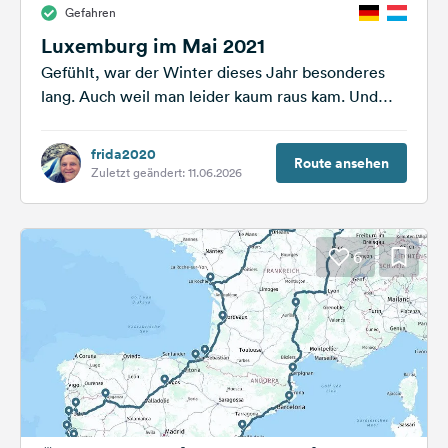
Gefahren
Feedback
Luxemburg im Mai 2021
Sprache:
Gefühlt, war der Winter dieses Jahr besonderes
Deutsch
lang. Auch weil man leider kaum raus kam. Und
nun stehen die Feiertage...
Folge
frida2020
uns
Route ansehen
Zuletzt geändert: 11.06.2026
auf
Social
Media
6
Facebook
Instagram