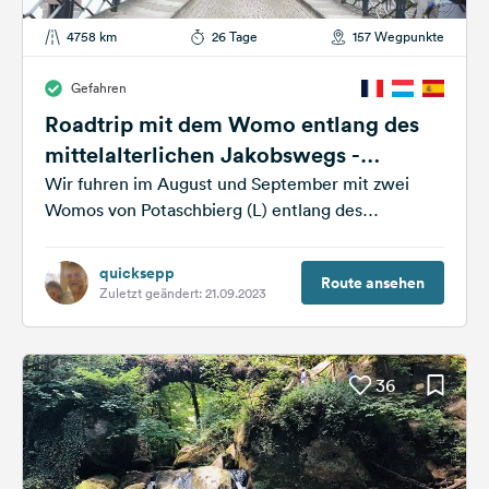
4758 km
26 Tage
157 Wegpunkte
Gefahren
Roadtrip mit dem Womo entlang des
mittelalterlichen Jakobswegs -
Planung
Wir fuhren im August und September mit zwei
Womos von Potaschbierg (L) entlang des
mittelalterlichen Jakobswegs nach Santiago de
Compostela...
quicksepp
Route ansehen
Zuletzt geändert: 21.09.2023
36