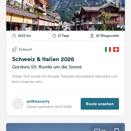
2523 km
21 Tage
22 Wegpunkte
Entwurf
Schweiz & Italien 2026
Gordons 50. Runde um die Sonne
Dieser Text wurde mit Google Translate automatisch übersetzt und
kann ungenau sein.
antheacarry
Route ansehen
Zuletzt geändert: 29.07.2026