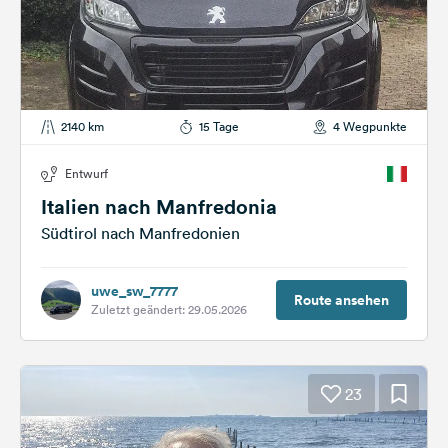
2140 km
15 Tage
4 Wegpunkte
Entwurf
Italien nach Manfredonia
Südtirol nach Manfredonien
uwe_sw_7777
Route ansehen
Zuletzt geändert: 29.05.2026
23