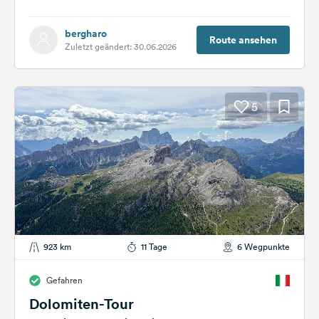
kompakter Kurztrip in...
bergharo
Route ansehen
Zuletzt geändert: 30.06.2026
5
923 km
11 Tage
6 Wegpunkte
Gefahren
Dolomiten-Tour