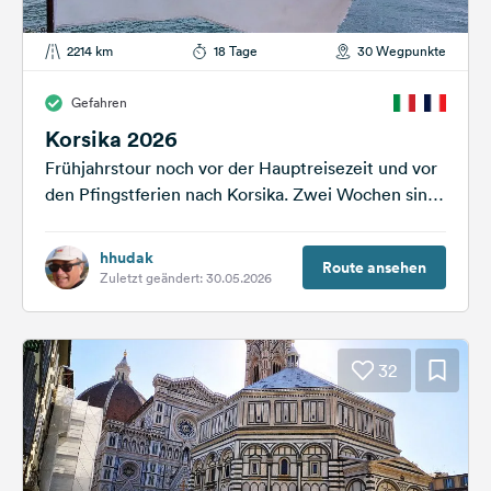
2214 km
18 Tage
30 Wegpunkte
Gefahren
Korsika 2026
Frühjahrstour noch vor der Hauptreisezeit und vor
den Pfingstferien nach Korsika. Zwei Wochen sind
ok, um halbwegs entspannt die Vielfalt...
hhudak
Route ansehen
Zuletzt geändert: 30.05.2026
32