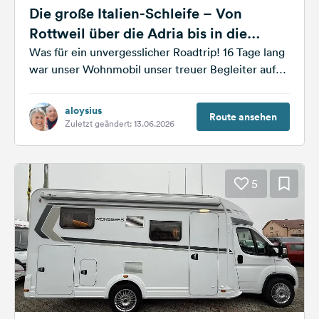
Die große Italien-Schleife – Von
Rottweil über die Adria bis in die
Abruzzen
Was für ein unvergesslicher Roadtrip! 16 Tage lang
war unser Wohnmobil unser treuer Begleiter auf
einer großen Schleife, die uns...
aloysius
Route ansehen
Zuletzt geändert: 13.06.2026
5