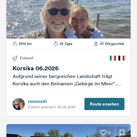
2314 km
25 Tage
47 Wegpunkte
Entwurf
Korsika 06.2026
Aufgrund seiner bergreichen Landschaft trägt
Korsika auch den Beinamen „Gebirge im Meer“.
Nach Sizilien, Sardinien und Zypern ist Korsika die
viertgrößte...
rocowedi
Route ansehen
Zuletzt geändert: 25.05.2026
0