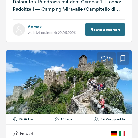
Dolomiten-Rundreise mit dem Camper 1. Etappe:
Radolfzell → Camping Miravalle (Campitello di
Fassa) Fahrstrecke: ca. 380 km | Fahrzeit: ca. 5–6
Stunden Die...
flomax
Route ansehen
Zuletzt geändert: 22.06.2026
9
2936 km
17 Tage
39 Wegpunkte
Entwurf