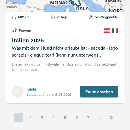
4112 km
21 Tage
57 Wegpunkte
Entwurf
Italien 2026
Was mit dem Hund nicht erlaubt ist: - seceda - lago
sorapis - cinque torri (kann nur unterwegs
entschieden werden)
Dieser Text wurde mit Google Translate automatisch übersetzt und
kann ungenau sein.
husla
Route ansehen
Zuletzt geändert: 13.05.2026
1
2
3
4
5
6
7