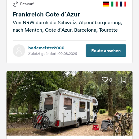
Entwurf
Feedback
Frankreich Cote d´Azur
Sprache:
Von NRW durch die Schweiz, Alpenüberquerung,
Deutsch
nach Menton, Cote d´Azur, Barcelona, Tourette
Folge
bademeister2000
uns
Route ansehen
Zuletzt geändert: 09.08.2026
auf
Social
Media
0
Facebook
Instagram