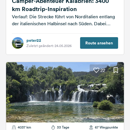
Camper-Abenteuer Kalabrien: 3400
km Roadtrip-Inspiration
Verlauf: Die Strecke führt von Norditalien entlang
der italienischen Halbinsel nach Süden. Dabei
verläuft die Route überwiegend über Küsten- und
Landstraßen...
peter22
Route ansehen
Zuletzt geändert: 24.05.2026
22
4037 km
33 Tage
67 Wegpunkte