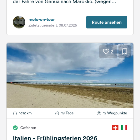
der Fähre von Genua nach Marokko. (wegen
Zeitersparnis) Schon früh im Jahr,...
mole-on-tour
Route ansehen
Zuletzt geändert: 08.07.2026
2
1312 km
19 Tage
12 Wegpunkte
Gefahren
Italien - Frühlingsferien 2026