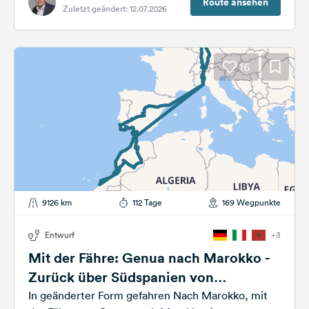
Route ansehen
Zuletzt geändert: 12.07.2026
16
9126 km
112 Tage
169 Wegpunkte
Entwurf
+3
Mit der Fähre: Genua nach Marokko -
Zurück über Südspanien von
Barcelona-Genua mit Fähre
In geänderter Form gefahren Nach Marokko, mit