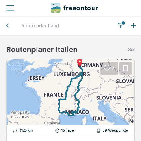
Routen
Plätze
Routenplaner Italien
329
Magazin
2
Partner
Registrieren
Einloggen
Newsletter
3126 km
15 Tage
39 Wegpunkte
Fragen &