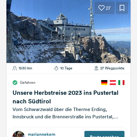
27
1530 km
10 Tage
27 Wegpunkte
Gefahren
Unsere Herbstreise 2023 ins Pustertal
nach Südtirol
Vom Schwarzwald über die Therme Erding,
Innsbruck und die Brennerstraße ins Pustertal,
weiter über Jaufenpass und die Timmelsjoch
Hochalpenstraße ins...
mariannekern