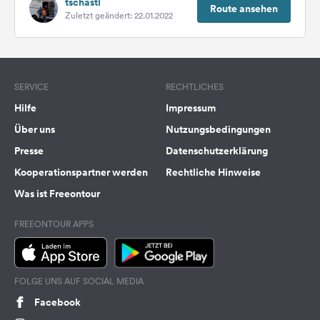
tschastl
Route ansehen
Zuletzt geändert: 22.01.2022
SERVICE
RECHTLICHES
Hilfe
Impressum
Über uns
Nutzungsbedingungen
Presse
Datenschutzerklärung
Kooperationspartner werden
Rechtliche Hinweise
Was ist Freeontour
FREEONTOUR APPS
FOLGE UNS AUF SOCIAL MEDIA
Facebook