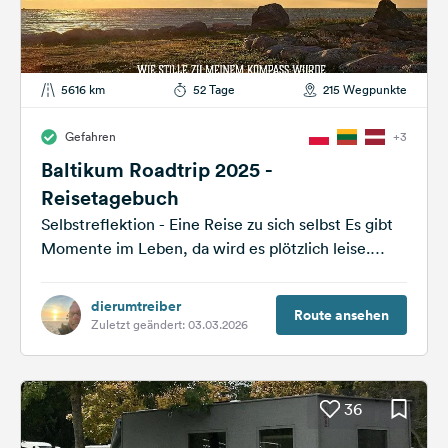
5616 km
52 Tage
215 Wegpunkte
Gefahren
+3
Baltikum Roadtrip 2025 -
Reisetagebuch
Selbstreflektion - Eine Reise zu sich selbst Es gibt
Momente im Leben, da wird es plötzlich leise.
Nicht außen – sondern...
dierumtreiber
Route ansehen
Zuletzt geändert: 03.03.2026
36