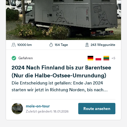
10000 km
154 Tage
243 Wegpunkte
Gefahren
+5
2024 Nach Finnland bis zur Barentsee
(Nur die Halbe-Ostsee-Umrundung)
Die Entscheidung ist gefallen: Ende Jan 2024
starten wir jetzt in Richtung Norden, bis nach
Vardo an der Barentsee. Den...
mole-on-tour
Route ansehen
Zuletzt geändert: 18.01.2026