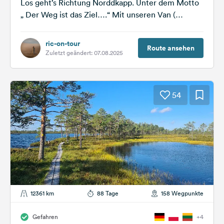
Los geht’s Richtung Norddkapp. Unter dem Motto
„ Der Weg ist das Ziel….“ Mit unseren Van (
Sunlight Cliff) sind...
ric-on-tour
Route ansehen
Zuletzt geändert: 07.08.2025
54
12361 km
88 Tage
158 Wegpunkte
Gefahren
+4