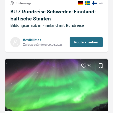
Unterwegs
+4
Feedback
BU / Rundreise Schweden-Finnland-
Sprache:
baltische Staaten
Deutsch
Bildungsurlaub in Finnland mit Rundreise
Folge
flexibilities
uns
Route ansehen
Zuletzt geändert: 09.08.2026
auf
Social
Media
Facebook
72
Instagram