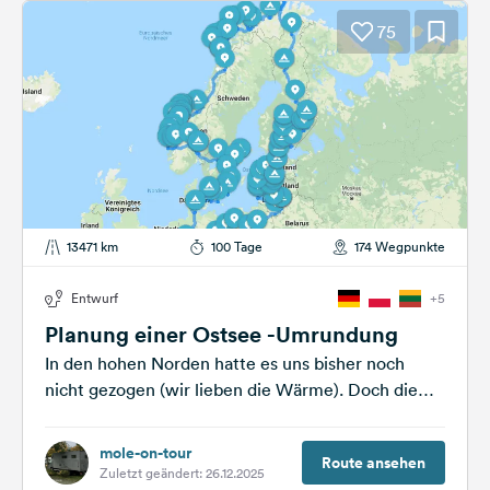
75
13471 km
100 Tage
174 Wegpunkte
Entwurf
+5
Planung einer Ostsee -Umrundung
In den hohen Norden hatte es uns bisher noch
nicht gezogen (wir lieben die Wärme). Doch die
letzten Sommermonaten wurden...
mole-on-tour
Route ansehen
Zuletzt geändert: 26.12.2025