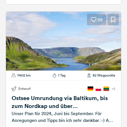
88
11402 km
1 Tag
82 Wegpunkte
Entwurf
+5
Ostsee Umrundung via Baltikum, bis
zum Nordkap und über
Norwegen/Schweden zurück
Unser Plan für 2024, Juni bis September. Für
Anregungen und Tipps bin ich sehr dankbar :-) Auf