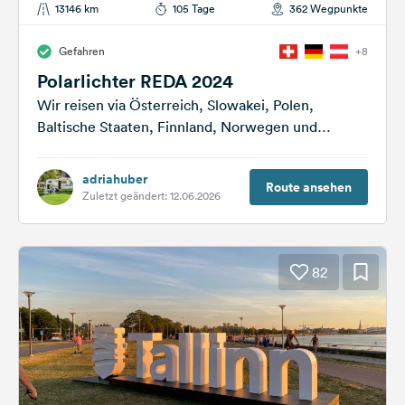
13146 km
105 Tage
362 Wegpunkte
Gefahren
+8
Polarlichter REDA 2024
Wir reisen via Österreich, Slowakei, Polen,
Baltische Staaten, Finnland, Norwegen und
Schweden zu den Polarlichtern. Aus folgenden
Reiseführern entnahmen wir schon...
adriahuber
Route ansehen
Zuletzt geändert: 12.06.2026
82