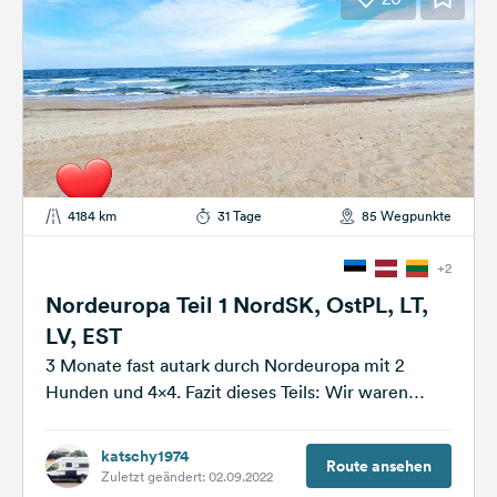
4184 km
31 Tage
85 Wegpunkte
+2
Nordeuropa Teil 1 NordSK, OstPL, LT,
LV, EST
3 Monate fast autark durch Nordeuropa mit 2
Hunden und 4x4. Fazit dieses Teils: Wir waren
damals froh endlich nach...
katschy1974
Route ansehen
Zuletzt geändert: 02.09.2022