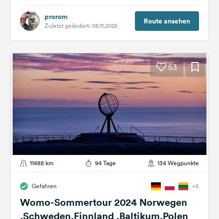
eine Tageseinteilung habe ich...
prorom
Route ansehen
Zuletzt geändert: 08.11.2025
53
11488 km
94 Tage
134 Wegpunkte
Gefahren
+5
Womo-Sommertour 2024 Norwegen
,Schweden,Finnland ,Baltikum,Polen