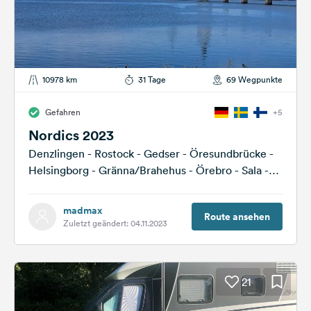
10978 km
31 Tage
69 Wegpunkte
Gefahren
+5
Nordics 2023
Denzlingen - Rostock - Gedser - Öresundbrücke -
Helsingborg - Gränna/Brahehus - Örebro - Sala -
Skellefteå - Kalix -...
madmax
Route ansehen
Zuletzt geändert: 04.11.2023
21