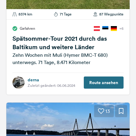
8374 km
71 Tage
87 Wegpunkte
Gefahren
+6
Spätsommer-Tour 2021 durch das
Baltikum und weitere Länder
Zehn Wochen mit Muli (Hymer BMC-T 680)
unterwegs. 71 Tage, 8.471 Kilometer
derna
Route ansehen
Zuletzt geändert: 06.06.2024
13