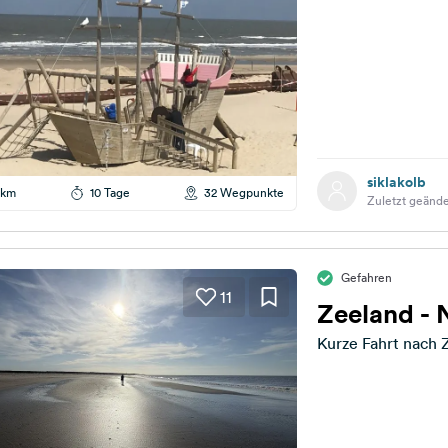
siklakolb
 km
10 Tage
32 Wegpunkte
Zuletzt geände
Gefahren
11
Zeeland - 
Kurze Fahrt nach