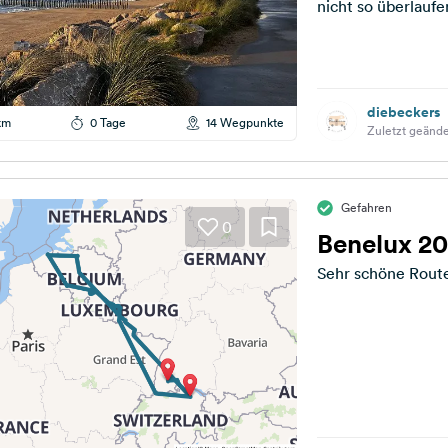
nicht so überlauf
Wetter...
diebeckers
km
0 Tage
14 Wegpunkte
Zuletzt geände
Gefahren
0
Benelux 2
Sehr schöne Rout