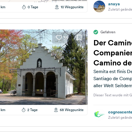
anaya
 km
0 Tage
10 Wegpunkte
Zuletzt geände
Gefahren
39
Der Camino
Companiens
Camino de
Semita est finis Der Weg ist das Z
Santiago de Compo
aller Welt Seitdem 
Dieser Text wurde mit G
 km
2 Tage
68 Wegpunkte
cognoscent
Zuletzt geände