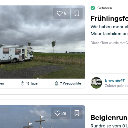
Gefahren
5
Frühlingsf
Wir haben mehr al
Mountainbiken un
Dieser Text wurde mit G
brownie47
 km
18 Tage
7 Wegpunkte
Zuletzt geände
28
Belgienrun
Rundreise vom 01.0