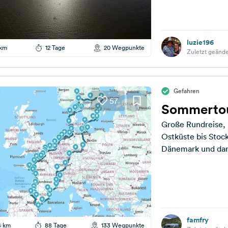
luzie196
 km
12 Tage
20 Wegpunkte
Zuletzt geände
Gefahren
57
Sommertou
Große Rundreise,
Ostküste bis Stoc
Dänemark und dann
die Bretagne....
famfry
4 km
88 Tage
133 Wegpunkte