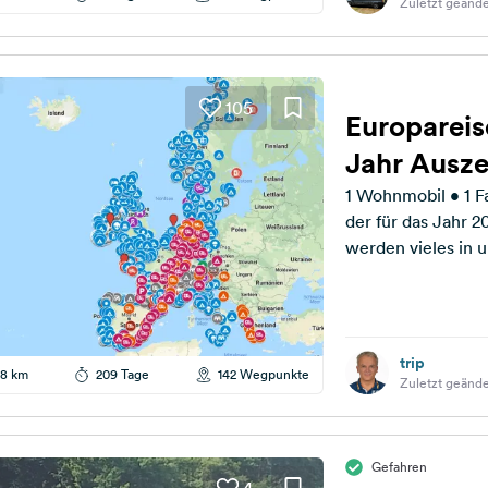
Zuletzt geände
105
Europareise
Jahr Ausze
1 Wohnmobil • 1 Famili
der für das Jahr 
werden vieles in 
trip
8 km
209 Tage
142 Wegpunkte
Zuletzt geänder
Gefahren