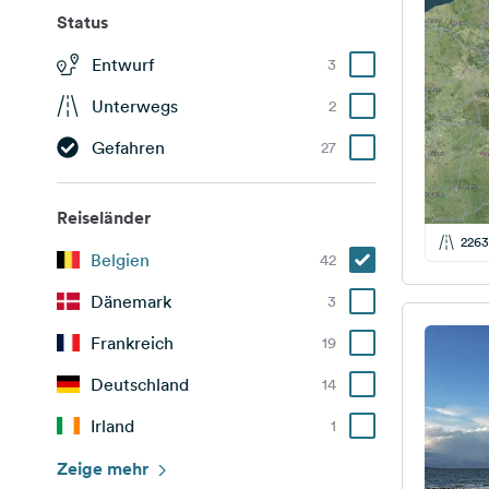
Status
Entwurf
3
Unterwegs
2
Gefahren
27
Reiseländer
2263
Belgien
42
Dänemark
3
Frankreich
19
Deutschland
14
Irland
1
Italien
Zeige mehr
2