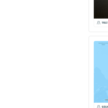
1192
935