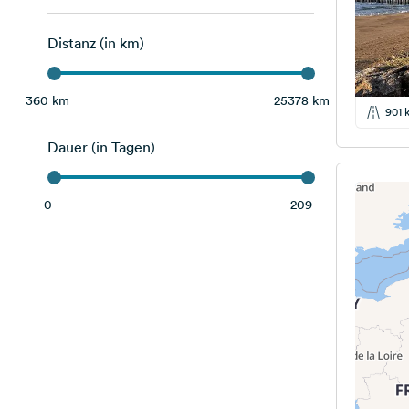
Luxemburg
4
Distanz (in km)
Niederlande
16
Norwegen
3
360 km
25378 km
901 
Spanien
6
Dauer (in Tagen)
Schweden
3
Vereinigtes Königreich
1
0
209
Portugal
1