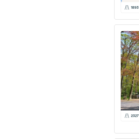
1893
2327