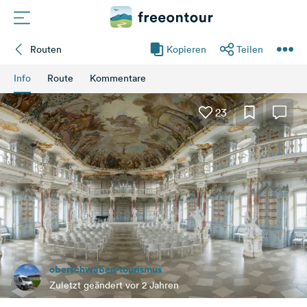
Routen
Kopieren
Teilen
Routen
Info
Route
Kommentare
Plätze
23
Magazin
Partner
Registrieren
Einloggen
oberschwaben-tourismus
Newsletter
Zuletzt geändert vor 2 Jahren
Fragen &