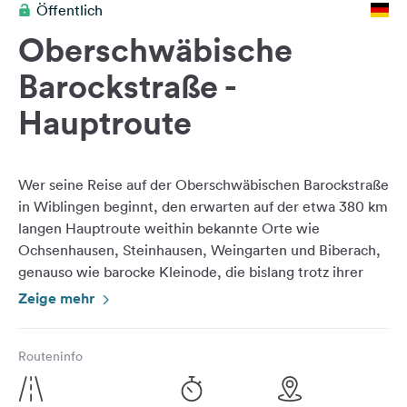
Öffentlich
Feedback
Oberschwäbische
Sprache:
Deutsch
Barockstraße -
Hauptroute
Folge
uns
auf
Social
Wer seine Reise auf der Oberschwäbischen Barockstraße
Media
in Wiblingen beginnt, den erwarten auf der etwa 380 km
langen Hauptroute weithin bekannte Orte wie
Facebook
Ochsenhausen, Steinhausen, Weingarten und Biberach,
genauso wie barocke Kleinode, die bislang trotz ihrer
Instagram
sehenswerten Ausstattung weniger Berühmtheit erlangt
Zeige mehr
haben. All die Sehenswürdigkeiten haben aber eines
gemeinsam: Ein Besuch lohnt sich bestimmt!
Routeninfo
Vom reichen ausgeschmückten Bibliothekssaal im
Kloster Wiblingen, über einen der schönsten