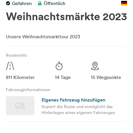
Gefahren
Öffentlich
Feedback
Weihnachtsmärkte 2023
Sprache:
Deutsch
Folge
uns
auf
Routeninfo
Social
Media
Facebook
811 Kilometer
14 Tage
15 Wegpunkte
Instagram
Fahrzeuginformationen
Eigenes Fahrzeug hinzufügen
Kopiert die Route und ermöglicht das
Hinterlegen eines eigenen Fahrzeuges