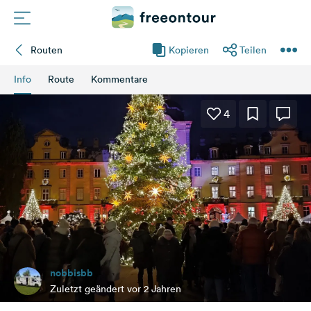
Routen
Kopieren
Teilen
Routen
Info
Route
Kommentare
Plätze
4
Magazin
Partner
Registrieren
Einloggen
nobbisbb
Newsletter
Zuletzt geändert vor 2 Jahren
Fragen &