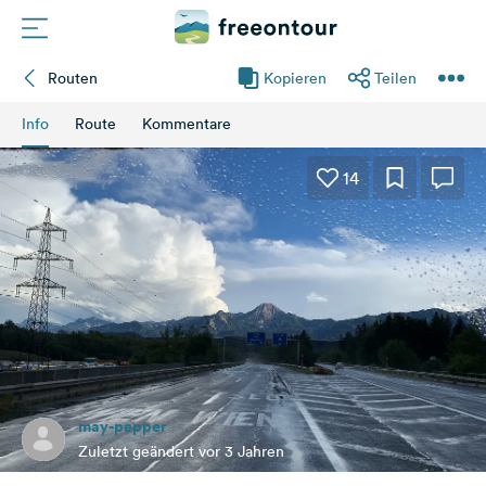
Routen
Kopieren
Teilen
Routen
Info
Route
Kommentare
Plätze
14
Magazin
Partner
Registrieren
Einloggen
may-pepper
Newsletter
Zuletzt geändert vor 3 Jahren
Fragen &