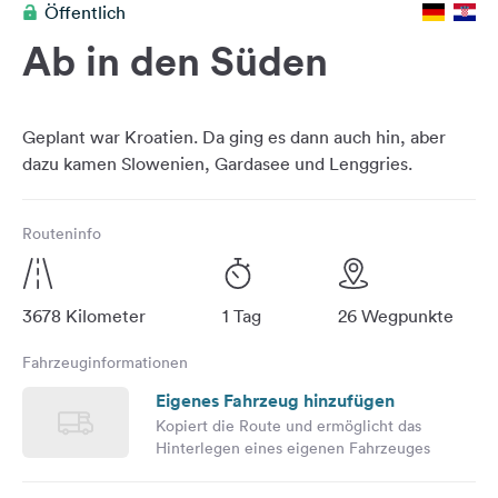
Öffentlich
Feedback
Ab in den Süden
Sprache:
Deutsch
Geplant war Kroatien. Da ging es dann auch hin, aber
Folge
uns
auf
Social
Routeninfo
Media
Facebook
3678 Kilometer
1 Tag
26 Wegpunkte
Instagram
Fahrzeuginformationen
Eigenes Fahrzeug hinzufügen
Kopiert die Route und ermöglicht das
Hinterlegen eines eigenen Fahrzeuges