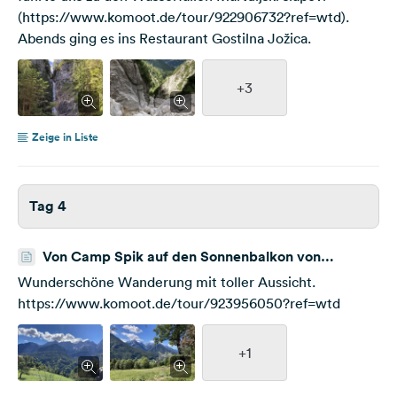
(https://www.komoot.de/tour/922906732?ref=wtd).
Abends ging es ins Restaurant Gostilna Jožica.
+3
Zeige in Liste
Tag 4
Von Camp Spik auf den Sonnenbalkon von
Kranjska Gora
Wunderschöne Wanderung mit toller Aussicht.
https://www.komoot.de/tour/923956050?ref=wtd
+1