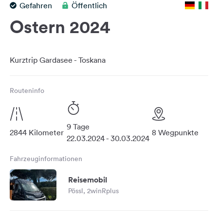
Gefahren
Öffentlich
Feedback
Ostern 2024
Sprache:
Deutsch
Folge
uns
auf
Routeninfo
Social
Media
Facebook
9 Tage
2844 Kilometer
8 Wegpunkte
22.03.2024 - 30.03.2024
Instagram
Fahrzeuginformationen
Reisemobil
Pössl, 2winRplus