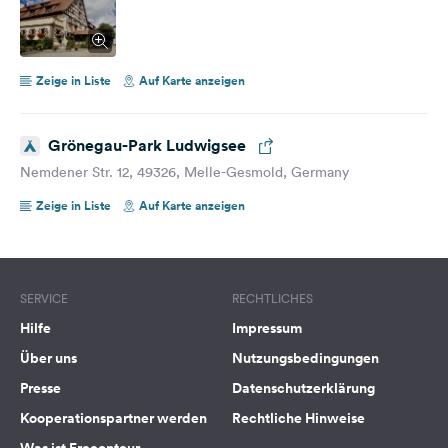
Zeige in Liste
Auf Karte anzeigen
Grönegau-Park Ludwigsee
Nemdener Str. 12, 49326, Melle-Gesmold, Germany
Zeige in Liste
Auf Karte anzeigen
SERVICE
RECHTLICHES
Hilfe
Impressum
Über uns
Nutzungsbedingungen
Presse
Datenschutzerklärung
Kooperationspartner werden
Rechtliche Hinweise
Was ist Freeontour