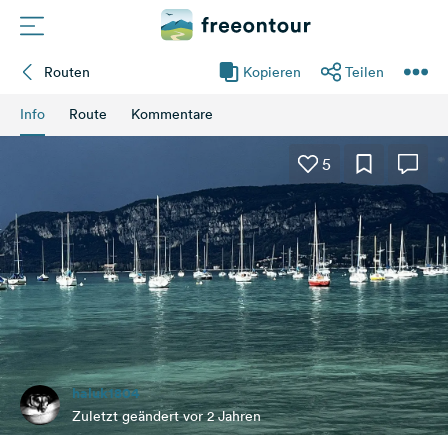
Routen
Kopieren
Teilen
Routen
Info
Route
Kommentare
Plätze
5
Magazin
Partner
Registrieren
Einloggen
haluk1804
Newsletter
Zuletzt geändert vor 2 Jahren
Fragen &