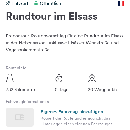
Entwurf
Öffentlich
Feedback
Rundtour im Elsass
Sprache:
Deutsch
Freeontour-Routenvorschlag für eine Rundtour im Elsass
Folge
in der Nebensaison - inklusive Elsässer Weinstraße und
uns
auf
Social
Media
Routeninfo
Facebook
Instagram
332 Kilometer
0 Tage
20 Wegpunkte
Fahrzeuginformationen
Eigenes Fahrzeug hinzufügen
Kopiert die Route und ermöglicht das
Hinterlegen eines eigenen Fahrzeuges