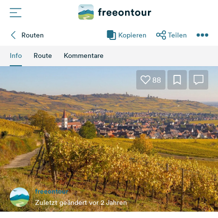
Routen
Kopieren
Teilen
Routen
Info
Route
Kommentare
Plätze
88
Magazin
Partner
Registrieren
Einloggen
freeontour
Newsletter
Zuletzt geändert vor 2 Jahren
Fragen &