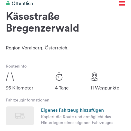
Öffentlich
Feedback
Käsestraße
Sprache:
Deutsch
Bregenzerwald
Folge
uns
auf
Social
Media
Routeninfo
Facebook
Instagram
95 Kilometer
4 Tage
11 Wegpunkte
Fahrzeuginformationen
Eigenes Fahrzeug hinzufügen
Kopiert die Route und ermöglicht das
Hinterlegen eines eigenen Fahrzeuges