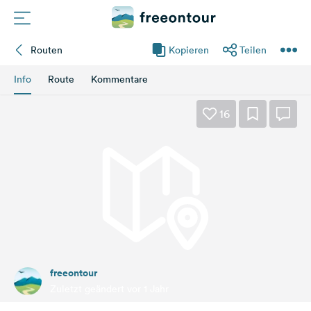
Routen
Kopieren
Teilen
Routen
Info
Route
Kommentare
Plätze
16
Magazin
Partner
Registrieren
Einloggen
freeontour
Newsletter
Zuletzt geändert vor 1 Jahr
Fragen &