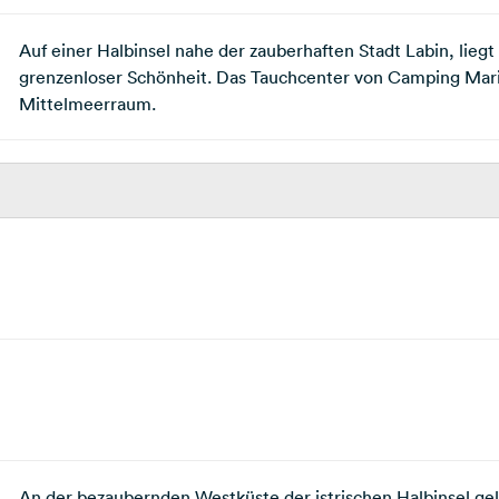
Auf einer Halbinsel nahe der zauberhaften Stadt Labin, lie
grenzenloser Schönheit. Das Tauchcenter von Camping Marin
Mittelmeerraum.
An der bezaubernden Westküste der istrischen Halbinsel gel