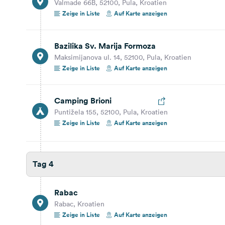
Valmade 66B, 52100, Pula, Kroatien
52,3 km
53 Min.
Zeige in Liste
Auf Karte anzeigen
Rabac
Bazilika Sv. Marija Formoza
Rabac, Kroatien
Maksimijanova ul. 14, 52100, Pula, Kroatien
Auf Karte anzeigen
Zeige in Liste
Auf Karte anzeigen
13,3 km
24 Min.
Camping Brioni
Camping Marina
Puntižela 155, 52100, Pula, Kroatien
Sv. Marina b.b. b.b., 52220, Labin, Kroatien
Zeige in Liste
Auf Karte anzeigen
Reisebericht ansehen
Auf Karte anzeigen
Tag 4
Tag 5
78,5 km
1 Std. 29 Min.
Rabac
Rabac, Kroatien
Grožnjan
Zeige in Liste
Auf Karte anzeigen
52429, Grožnjan, Kroatien