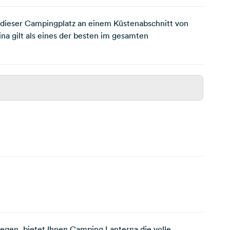
gt dieser Campingplatz an einem Küstenabschnitt von
a gilt als eines der besten im gesamten
egen, bietet Ihnen Camping Lanterna die volle