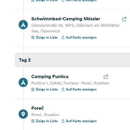
Auf Karte anzeigen
Schwimmbad-Camping Mössler
Tag 3
Glanzerstraße 24, 9873, Döbriach am Millstätter
See, Österreich
Zeige in Liste
Auf Karte anzeigen
35,7 km
35 Min.
Rovinj
Rovinj, Kroatien
Tag 2
Auf Karte anzeigen
Camping Puntica
40,5 km
35 Min.
Puntica 1, 52440, Funtana - Poreč, Kroatien
Zeige in Liste
Auf Karte anzeigen
Pula
Pula, Kroatien
Poreč
Auf Karte anzeigen
Poreč, Kroatien
Zeige in Liste
Auf Karte anzeigen
3,8 km
7 Min.