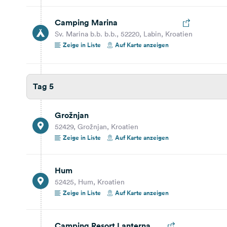
Auf Karte anzeigen
Camping Marina
Sv. Marina b.b. b.b., 52220, Labin, Kroatien
42,4 km
47 Min.
Zeige in Liste
Auf Karte anzeigen
Hum
52425, Hum, Kroatien
Tag 5
Auf Karte anzeigen
61,0 km
1 Std. 8 Min.
Grožnjan
52429, Grožnjan, Kroatien
Camping Resort Lanterna
Zeige in Liste
Auf Karte anzeigen
Lanterna 1, 52465, Poreč/Tar, Kroatien
Reisebericht ansehen
Auf Karte anzeigen
Hum
52425, Hum, Kroatien
Zeige in Liste
Auf Karte anzeigen
Camping Resort Lanterna