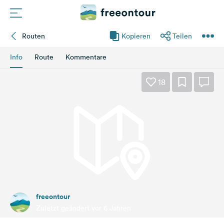
Routen
Kopieren
Teilen
Routen
Info
Route
Kommentare
Plätze
18
Magazin
Partner
Registrieren
Einloggen
freeontour
Newsletter
Zuletzt geändert vor 6 Jahren
Fragen &