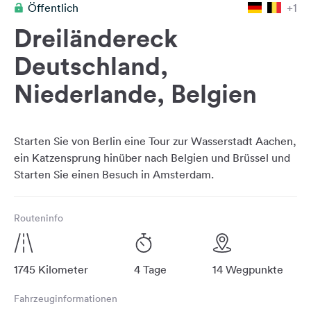
Öffentlich
+1
Feedback
Dreiländereck
Sprache:
Deutsch
Deutschland,
Niederlande, Belgien
Folge
uns
auf
Social
Starten Sie von Berlin eine Tour zur Wasserstadt Aachen,
Media
ein Katzensprung hinüber nach Belgien und Brüssel und
Facebook
Instagram
Routeninfo
1745 Kilometer
4 Tage
14 Wegpunkte
Fahrzeuginformationen