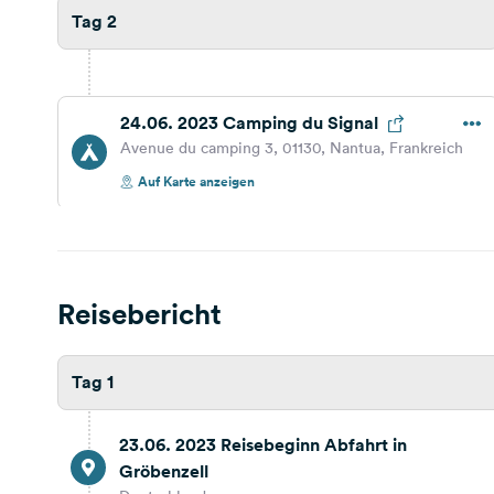
Tag 2
24.06. 2023 Camping du Signal
Avenue du camping 3, 01130, Nantua, Frankreich
Auf Karte anzeigen
167,0 km
1 Std. 36 Min.
24.06. 2023 42510 Balbigny
Reisebericht
Frankreich
Reisebericht ansehen
Auf Karte anzeigen
Tag 1
118,3 km
1 Std. 23 Min.
24.06. 2023 03140 Chantelle
23.06. 2023 Reisebeginn Abfahrt in
Frankreich
Gröbenzell