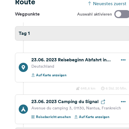
Route
Neuestes zuerst
Wegpunkte
Auswahl aktivieren
Tag 1
23.06. 2023 Reisebeginn Abfahrt in
Gröbenzell
Deutschland
Auf Karte anzeigen
648,6 km
6 Std. 20 Min.
23.06. 2023 Camping du Signal
Avenue du camping 3, 01130, Nantua, Frankreich
Reisebericht ansehen
Auf Karte anzeigen