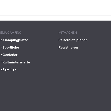
HEMA CAMPING
MITMACHEN
en Campingplätze
Reiseroute planen
ür Sportliche
Registrieren
ür Genießer
r Kulturinterssierte
ür Familien