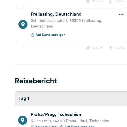
80,5 km
50 Min.
Freilassing, Deutschland
Schmidhäuslstraße 1, 83395 Freilassing,
Deutschland
Auf Karte anzeigen
50,6 km
36 Min.
Werfen, Österreich
Eishöhlenstraße 30, 5450 Werfen, Österreich
Auf Karte anzeigen
Reisebericht
27,7 km
20 Min.
Tag 1
Alter Jagdhof Flachau
Feuersang 104, 5542, Flachau, Österreich
Praha/Prag, Tschechien
Auf Karte anzeigen
K Lesu 890, 142 00 Praha-Libuš, Tschechien
Zeige in Liste
Auf Karte anzeigen