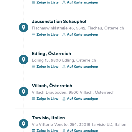
Zeige in Liste
Auf Karte anzeigen
Tarvisio, Italien
Via Vittorio Veneto, 254, 33018 Tarvisio UD, Italien
Jausenstation Schauphof
Flachauwinklstraße 46, 5542, Flachau, Österreich
Auf Karte anzeigen
Zeige in Liste
Auf Karte anzeigen
71,9 km
45 Min.
Edling, Österreich
Gemona, Italien
Edling 15, 9800 Edling, Österreich
Via Campo, 129, 33013 Gemona UD, Italien
Zeige in Liste
Auf Karte anzeigen
Auf Karte anzeigen
91,1 km
57 Min.
Villach, Österreich
Villach Drauboden, 9500 Villach, Österreich
Portogruaro, Italien
Zeige in Liste
Auf Karte anzeigen
VIa Gaetano Castion, 5, 30026 Portogruaro VE,
Italien
Tarvisio, Italien
Auf Karte anzeigen
Via Vittorio Veneto, 254, 33018 Tarvisio UD, Italien
Zeige in Liste
Auf Karte anzeigen