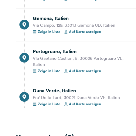
30,2 km
28 Min.
Duna Verde, Italien
Gemona, Italien
Pra' Delle Torri, 30021 Duna Verde VE, Italien
Via Campo, 129, 33013 Gemona UD, Italien
Auf Karte anzeigen
Zeige in Liste
Auf Karte anzeigen
Portogruaro, Italien
VIa Gaetano Castion, 5, 30026 Portogruaro VE,
Italien
Zeige in Liste
Auf Karte anzeigen
Duna Verde, Italien
Pra' Delle Torri, 30021 Duna Verde VE, Italien
Zeige in Liste
Auf Karte anzeigen