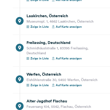
8,4 km
12 Min.
Jausenstation Schauphof
Laakirchen, Österreich
Flachauwinklstraße 46, 5542, Flachau, Österreich
Museumspl. 1, 4662 Laakirchen, Österreich
Zeige in Liste
Auf Karte anzeigen
Auf Karte anzeigen
74,9 km
51 Min.
Freilassing, Deutschland
Schmidhäuslstraße 1, 83395 Freilassing,
Edling, Österreich
Deutschland
Edling 15, 9800 Edling, Österreich
Zeige in Liste
Auf Karte anzeigen
Auf Karte anzeigen
Werfen, Österreich
36,2 km
25 Min.
Eishöhlenstraße 30, 5450 Werfen, Österreich
Villach, Österreich
Zeige in Liste
Auf Karte anzeigen
Villach Drauboden, 9500 Villach, Österreich
Auf Karte anzeigen
Alter Jagdhof Flachau
Feuersang 104, 5542, Flachau, Österreich
29,8 km
22 Min.