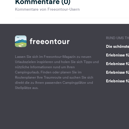
Kommentare (0)
Kommentare von Freeontour-Usern
RUND UMS T
Die schönst
Erlebnisse f
Lassen Sie sich im Freeontour-Magazin zu neuen
Urlaubszielen inspirieren und holen Sie sich Tipps und
Erlebnisse f
nützliche Informationen rund um Ihren
Erlebnisse fü
Campingurlaub. Finden oder planen Sie im
Routenplaner Ihre Traumroute und suchen Sie sich
Erlebnisse f
direkt die zu Ihnen passenden Campingplätze und
Stellplätze aus.