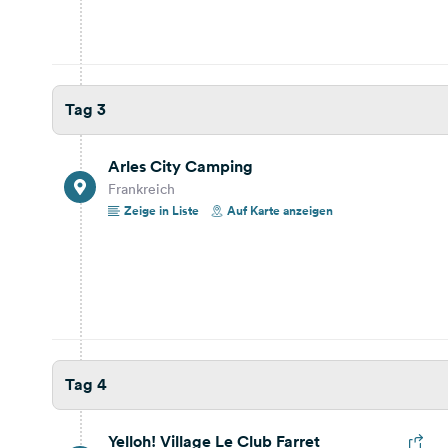
Yelloh! Village Le Club Farret
Chemin des Rosses, 34450, Vias Plage, Frankreich
Reisebericht ansehen
Auf Karte anzeigen
Tag 3
Tag 7
Arles City Camping
Frankreich
Zeige in Liste
Auf Karte anzeigen
Yelloh! Village Le Club Farret
Chemin des Rosses, 34450, Vias Plage, Frankreich
Reisebericht ansehen
Auf Karte anzeigen
Tag 8
Tag 4
Yelloh! Village Le Club Farret