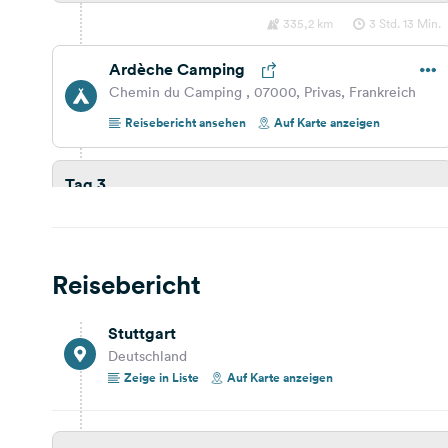
335,2 km
3 Std. 13 Min.
Ardèche Camping
Chemin du Camping , 07000, Privas, Frankreich
Reisebericht ansehen
Auf Karte anzeigen
Tag 3
179,1 km
1 Std. 51 Min.
Arles City Camping
Reisebericht
Frankreich
Reisebericht ansehen
Auf Karte anzeigen
Stuttgart
Deutschland
Zeige in Liste
Auf Karte anzeigen
Tag 4
135,8 km
1 Std. 23 Min.