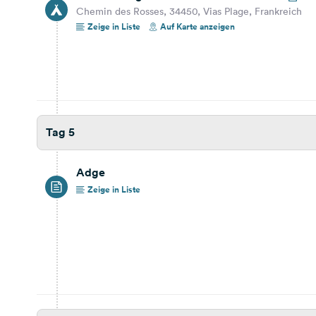
Yelloh! Village Le Club Farret
Chemin des Rosses, 34450, Vias Plage, Frankreich
Chemin des Rosses, 34450, Vias Plage, Frankreich
Zeige in Liste
Auf Karte anzeigen
Reisebericht ansehen
Auf Karte anzeigen
Tag 9
376,9 km
3 Std. 50 Min.
Tag 5
Camping Torre de la Mora
Ctra. Nacional 340, 43008, Tarragona-Tamarit,
Adge
Spanien
Zeige in Liste
Reisebericht ansehen
Auf Karte anzeigen
Tag 10
Tarragona