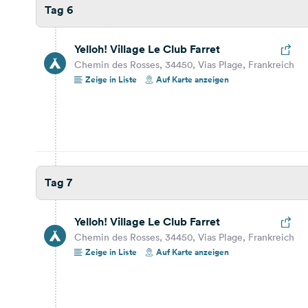
Tag 6
Ctra. Nacional 340, 43008, Tarragona-Tamarit,
Spanien
Reisebericht ansehen
Auf Karte anzeigen
Yelloh! Village Le Club Farret
Chemin des Rosses, 34450, Vias Plage, Frankreich
Zeige in Liste
Auf Karte anzeigen
Tag 11
253,2 km
2 Std. 35 Min.
Camping Valencia
Apdo. De Correos 26, 46530, Puçol, Spanje
Tag 7
Reisebericht ansehen
Auf Karte anzeigen
Yelloh! Village Le Club Farret
Tag 12
Chemin des Rosses, 34450, Vias Plage, Frankreich
Zeige in Liste
Auf Karte anzeigen
Camping Valencia