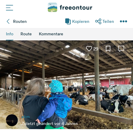
Routen
Kopieren
Teilen
Routen
Info
Route
Kommentare
Plätze
29
Magazin
Partner
Registrieren
Einloggen
akm
Newsletter
Zuletzt geändert vor 4 Jahren
Fragen &