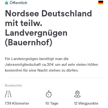
Öffentlich
Feedback
Nordsee Deutschland
Sprache:
Deutsch
mit teilw.
Landvergnügen
Folge
uns
(Bauernhof)
auf
Social
Media
Für Landvergnügen benötigt man die
Facebook
Jahresmitgliedschaft ca.30€ um auf sehr vielen Höfen
Instagram
Routeninfo
739 Kilometer
10 Tage
12 Wegpunkte