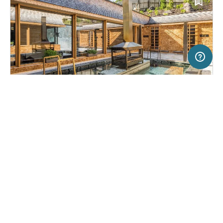
200 km
Terms of use
© 1987–2026 HERE
SERVICE
RECHTLICHES
Hilfe
Impressum
Campingplatz in Sexten/Moos, Italien
(2823)
Über uns
Nutzungsbedingungen
Caravan Park Sexten
Presse
Datenschutzerklärung
Kooperationspartner werden
Rechtliche Hinweise
Was ist Freeontour
FREEONTOUR APPS
51,
€
00
ab
Buchbar
Preis für 2 Erw. in der Hauptsaison
FOLGE UNS AUF SOCIAL MEDIA