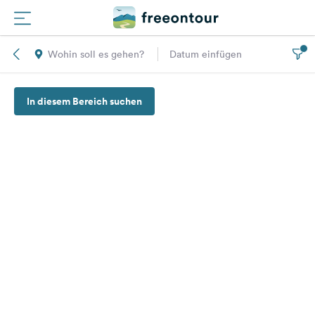
Wohin soll es gehen?
Datum einfügen
Routen
In diesem Bereich suchen
Plätze
Magazin
Partner
Registrieren
Einloggen
Newsletter
Fragen &