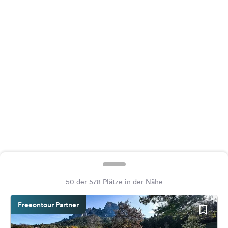
Feedback
Sprache:
Deutsch
Folge
uns
auf
Social
Media
Facebook
Instagram
50 der 578 Plätze in der Nähe
Freeontour Partner